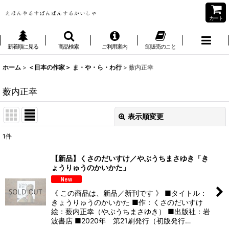
カート
新着順に見る
商品検索
ご利用案内
卸販売のこと
ホーム
>
＜日本の作家＞ ま・や・ら・わ行
>
薮内正幸
薮内正幸
表示順変更
閉じる
1
件
表示数
:
【新品】くさのだいすけ／やぶうちまさゆき「き
ょうりゅうのかいかた」
並び順
:
《 この商品は、新品／新刊です 》 ■タイトル：
絞り込む
きょうりゅうのかいかた ■作：くさのだいすけ
絵：薮内正幸（やぶうちまさゆき） ■出版社：岩
波書店 ■2020年 第21刷発行（初版発行…