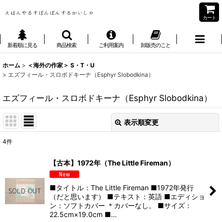
カート
新着順に見る
商品検索
ご利用案内
卸販売のこと
ホーム
>
＜海外の作家＞ S・T・U
>
エズフィール・スロボドキーナ（Esphyr Slobodkina）
エズフィール・スロボドキーナ（Esphyr Slobodkina）
表示順変更
閉じる
4
件
表示数
:
【古本】1972年（The Little Fireman）
並び順
:
■タイトル：The Little Fireman ■1972年発行
（だと思います） ■テキスト：英語 ■エディショ
絞り込む
ン：ソフトカバー ＊カバーなし。 ■サイズ：
22.5cm×19.0cm ■…