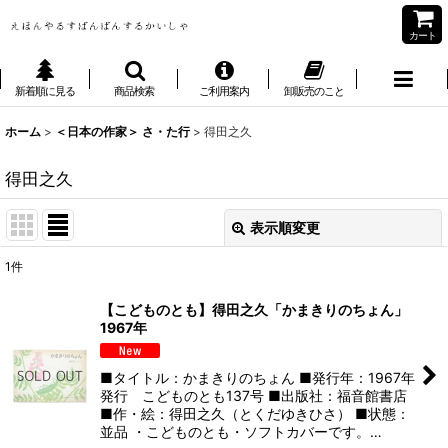
カート
新着順に見る
商品検索
ご利用案内
卸販売のこと
ホーム
>
＜日本の作家＞ さ・た行
>
得田之久
得田之久
表示順変更
閉じる
1
件
表示数
:
【こどものとも】得田之久「かまきりのちょん」
1967年
並び順
:
■タイトル：かまきりのちょん ■発行年：1967年
絞り込む
発行 こどものとも137号 ■出版社：福音館書店
■作・絵：得田之久（とくだゆきひさ） ■状態：
並品 ・こどものとも・ソフトカバーです。…