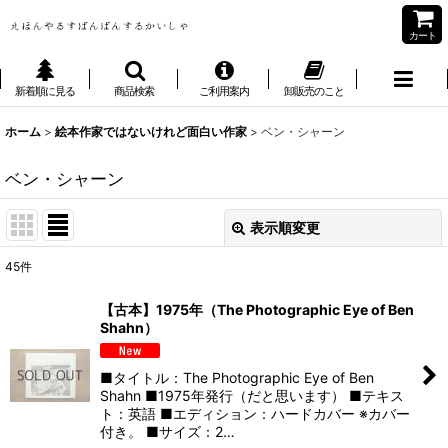
カート
新着順に見る
商品検索
ご利用案内
卸販売のこと
ホーム
>
絵本作家ではないけれど面白い作家
>
ベン・シャーン
ベン・シャーン
表示順変更
閉じる
45
件
表示数
:
【古本】1975年（The Photographic Eye of Ben
Shahn）
並び順
:
■タイトル：The Photographic Eye of Ben
絞り込む
Shahn ■1975年発行（だと思います） ■テキス
ト：英語 ■エディション：ハードカバー ※カバー
付き。 ■サイズ：2…