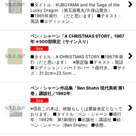
■タイトル：KUBOYAMA and the Saga of the
Lucky Dragon （第五福竜丸/久保山愛吉）
■1965年発行 （だと思います） ■テキスト：
英語 ■エディション…
ベン・シャーン「A CHRISTMAS STORY」1967
年 ※500部限定（サイン入り）
■タイトル：A CHRISTMAS STORY ■1967年発
行（だと思います） ※限定版 ■テキスト：英語
■エディション：ハードカバー ＊函付き。 ■サイ
ズ：31.0cm×23.5cm …
ベン・シャーン作品集「Ben Shahn 現代美術 第1
巻」講談社／1992年
※現在この本は、絶版もしくは重版未定となって
おります。 ■タイトル：ベン・シャーン ■発行
年：1992年 第1刷発行 ■出版社：講談社 ■絵：
ベン・シャーン（Ben Shahn） ■状態…