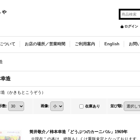
しゃ
ログイン
について
お店の場所／営業時間
ご利用案内
English
お問
造
本幸造
幸造（かきもとこうぞう）
示数
:
画像
:
並び順
:
在庫あり
筒井敬介／柿本幸造「どうぶつのカーニバル」1969年
※現在この本は、絶版もしくは重版未定となっております。