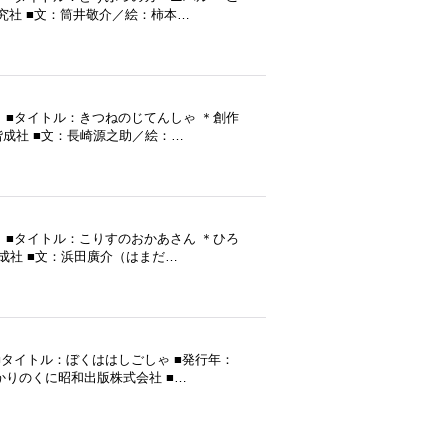
研究社 ■文：筒井敬介／絵：柿本…
 ■タイトル：きつねのじてんしゃ ＊創作
：偕成社 ■文：長崎源之助／絵：…
 ■タイトル：こりすのおかあさん ＊ひろ
偕成社 ■文：浜田廣介（はまだ…
タイトル：ぼくははしごしゃ ■発行年：
ひかりのくに昭和出版株式会社 ■…