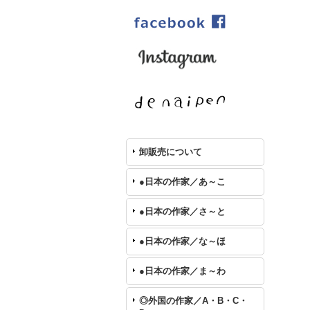
卸販売について
●日本の作家／あ～こ
●日本の作家／さ～と
●日本の作家／な～ほ
●日本の作家／ま～わ
◎外国の作家／A・B・C・