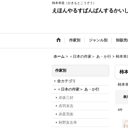
柿本幸造（かきもとこうぞう）
えほんやるすばんばんするかい
作家別
ジャンル別
卸販売
ホーム
>
＜日本の作家＞ あ・か行
>
柿本幸
作家別
柿
全カテゴリ
柿本
＜日本の作家＞ あ・か行
表
赤坂三好
赤羽末吉
4
件
赤星亮衛
秋野亥左牟