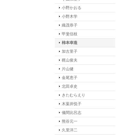
小野かおる
小野木学
織茂恭子
甲斐信枝
柿本幸造
加古里子
梶山俊夫
片山健
金尾恵子
北田卓史
きたむらえり
木葉井悦子
儀間比呂志
熊谷元一
久里洋二