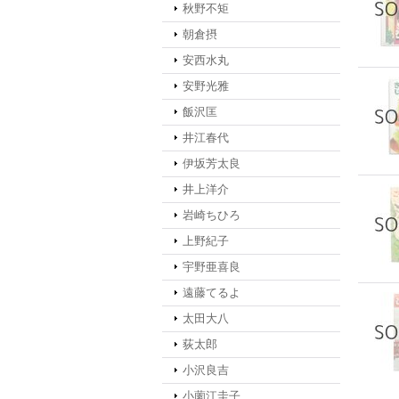
秋野不矩
朝倉摂
安西水丸
安野光雅
飯沢匡
井江春代
伊坂芳太良
井上洋介
岩崎ちひろ
上野紀子
宇野亜喜良
遠藤てるよ
太田大八
荻太郎
小沢良吉
小薗江圭子