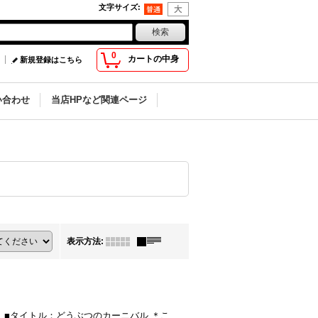
文字サイズ
:
0
カートの中身
新規登録はこちら
い合わせ
当店HPなど関連ページ
表示方法
:
 ■タイトル：どうぶつのカーニバル ＊こ