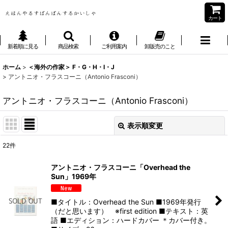
カート
新着順に見る
商品検索
ご利用案内
卸販売のこと
ホーム
>
＜海外の作家＞ F・G・H・I・J
>
アントニオ・フラスコーニ（Antonio Frasconi）
アントニオ・フラスコーニ（Antonio Frasconi）
表示順変更
閉じる
22
件
表示数
:
アントニオ・フラスコーニ「Overhead the
Sun」1969年
並び順
:
■タイトル：Overhead the Sun ■1969年発行
絞り込む
（だと思います） ※first edition ■テキスト：英
語 ■エディション：ハードカバー ＊カバー付き。