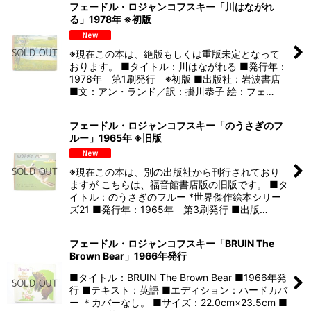
フェードル・ロジャンコフスキー「川はながれ
る」1978年 ※初版
※現在この本は、絶版もしくは重版未定となって
おります。 ■タイトル：川はながれる ■発行年：
1978年 第1刷発行 ※初版 ■出版社：岩波書店
■文：アン・ランド／訳：掛川恭子 絵：フェ…
フェードル・ロジャンコフスキー「のうさぎのフ
ルー」1965年 ※旧版
※現在この本は、別の出版社から刊行されており
ますが こちらは、福音館書店版の旧版です。 ■タ
イトル：のうさぎのフルー *世界傑作絵本シリー
ズ21 ■発行年：1965年 第3刷発行 ■出版…
フェードル・ロジャンコフスキー「BRUIN The
Brown Bear」1966年発行
■タイトル：BRUIN The Brown Bear ■1966年発
行 ■テキスト：英語 ■エディション：ハードカバ
ー ＊カバーなし。 ■サイズ：22.0cm×23.5cm ■