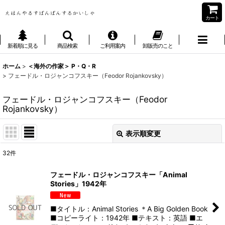
カート
新着順に見る
商品検索
ご利用案内
卸販売のこと
ホーム
>
＜海外の作家＞ P・Q・R
>
フェードル・ロジャンコフスキー（Feodor Rojankovsky）
フェードル・ロジャンコフスキー（Feodor
Rojankovsky）
表示順変更
閉じる
32
件
表示数
:
フェードル・ロジャンコフスキー「Animal
Stories」1942年
並び順
:
■タイトル：Animal Stories ＊A Big Golden Book
絞り込む
■コピーライト：1942年 ■テキスト：英語 ■エ