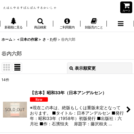
カート
新着順に見る
商品検索
ご利用案内
卸販売のこと
ホーム
>
＜日本の作家＞ さ・た行
>
谷内六郎
谷内六郎
表示順変更
閉じる
14
件
表示数
:
【古本】昭和33年（日本アンデルセン）
並び順
:
※現在この本は、絶版もしくは重版未定となって
おります。 ■タイトル：日本アンデルセン ■発行
絞り込む
年：昭和33年（1958年）初版発行 ■出版社：六
月社 ■作：石濱恒夫 扉題字：藤沢桓夫 …