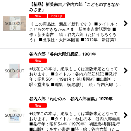
【新品】新美南吉／谷内六郎「こどものすきなか
みさま」
《 この商品は、新品／新刊です 》 ■タイトル：
こどものすきなかみさま 新美南吉童話選集 ■
作：新美南吉 絵：谷内六郎（たにうちろくろ
う） ■出版社：大日本図書 ■2012年 新訂第1…
谷内六郎「谷内六郎幻想記」1981年
※現在この本は、絶版もしくは重版未定となって
おります。 ■タイトル：谷内六郎幻想記 ■発行
年：昭和56年（1981年）第1刷発行 ■出版社：
駸々堂出版 ■編集：横尾忠則 絵：谷内六郎（…
谷内六郎「ねむの木 谷内六郎画集」1979年
※現在この本は、絶版もしくは重版未定となって
おります。 ■タイトル：ねむの木 谷内六郎画集
■発行年：昭和54年（1979年）初版第4刷刷発行
■出版社：あすか書房 ■詩・絵：谷内六郎（た…