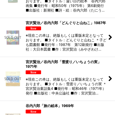
おります。 ■タイトル：遠い日の絵本 谷内六郎
画集 ■発行年：昭和50年（1975年） 第6刷発行
■出版社：新潮社 ■詩・絵：谷内六郎（たにう…
宮沢賢治／谷内六郎「どんぐりと山ねこ」1987年
※現在この本は、絶版もしくは重版未定となって
おります。 ■タイトル：どんぐりと山ねこ ＊子ど
も図書館 ■発行年：1987年 第12刷発行 ■出版
社：大日本図書 ■作：宮沢賢治（みやざわけ…
宮沢賢治／谷内六郎「雪渡り／いちょうの実」
1971年
※現在この本は、絶版もしくは重版未定となって
おります。 ■タイトル：雪渡り／いちょうの実 ＊
宮沢賢治童話集4 ■発行年：昭和46年（1971年）
発行 ■出版社：中央公論社 ■作：宮沢賢治…
谷内六郎「旅の絵本」1969年