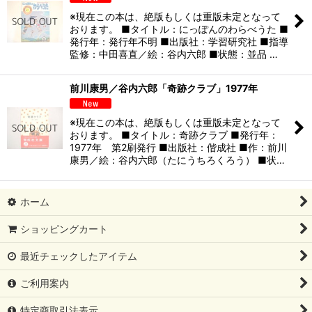
※現在この本は、絶版もしくは重版未定となって
おります。 ■タイトル：にっぽんのわらべうた ■
発行年：発行年不明 ■出版社：学習研究社 ■指導
監修：中田喜直／絵：谷内六郎 ■状態：並品 …
前川康男／谷内六郎「奇跡クラブ」1977年
※現在この本は、絶版もしくは重版未定となって
おります。 ■タイトル：奇跡クラブ ■発行年：
1977年 第2刷発行 ■出版社：偕成社 ■作：前川
康男／絵：谷内六郎（たにうちろくろう） ■状…
ホーム
ショッピングカート
最近チェックしたアイテム
ご利用案内
特定商取引法表示