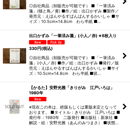
◎自社商品（卸販売が可能です） ■「一筆済み
箋」(猫と鳥／黄) ■作／絵：出口かずみ ■製作／
発売元：えほんやるすばんばんするかいしゃ ■サ
イズ：10.5cm×14.8cm わら半紙 ■…
出口かずみ「一筆済み箋」(小人／赤) ※6枚入り
330
円
(税込)
◎自社商品（卸販売が可能です） ■「一筆済み
箋」(小人／赤) ■作／絵：出口かずみ ■発行／販
売元：えほんやるすばんばんするかいしゃ ■サイ
ズ：10.5cm×14.8cm わら半紙 ■状…
【かるた】安野光雅「きりがみ 江戸いろは」
1980年
※現在この本は、絶版もしくは重版未定となって
おります。 ■タイトル：きりがみ 江戸いろは ■
発行年：1980年 二版発行 ■出版社：新泉社 ■
解説・絵：安野光雅（あんのみつまさ） ■状態…