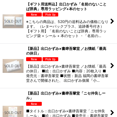
【ギフト用送料込】出口かずみ「名前のないこと
ば辞典」専用ラッピング+本のセット
※こちらの商品は、520円の送料込みの価格になり
ます。 （レターパックプラス、追跡番号付き）
【ギフト用】「名前のないことば辞典」専用ラッ
ピング袋 + シール + 本のセット ・「名前の…
【新品】出口かずみ×書肆吾輩堂 ／お懐紙「最高
の休日」
【新品】出口かずみ×書肆吾輩堂 ／お懐紙「最高
の休日」 ■絵：出口かずみ ■内容：20枚入り ■
発売元：書肆吾輩堂 ■状態：新品 福岡の書肆吾輩
堂さんで開催された、 出口かずみ個展『小…
【新品】出口かずみ×書肆吾輩堂「ニセ仲良しー
ル」
■タイトル：出口かずみ×書肆吾輩堂「ニセ仲良
しール」 ■絵：出口かずみ ■発売元：書肆吾輩堂