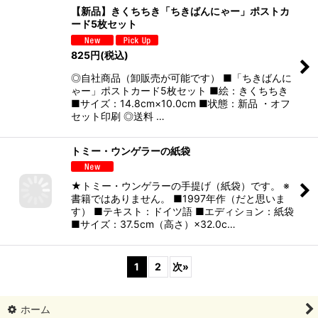
【新品】きくちちき「ちきばんにゃー」ポストカ
ード5枚セット
825
円
(税込)
◎自社商品（卸販売が可能です） ■「ちきばんに
ゃー」ポストカード5枚セット ■絵：きくちちき
■サイズ：14.8cm×10.0cm ■状態：新品 ・オフ
セット印刷 ◎送料 …
トミー・ウンゲラーの紙袋
★トミー・ウンゲラーの手提げ（紙袋）です。 ※
書籍ではありません。 ■1997年作（だと思いま
す） ■テキスト：ドイツ語 ■エディション：紙袋
■サイズ：37.5cm（高さ）×32.0c…
1
2
次
»
ホーム