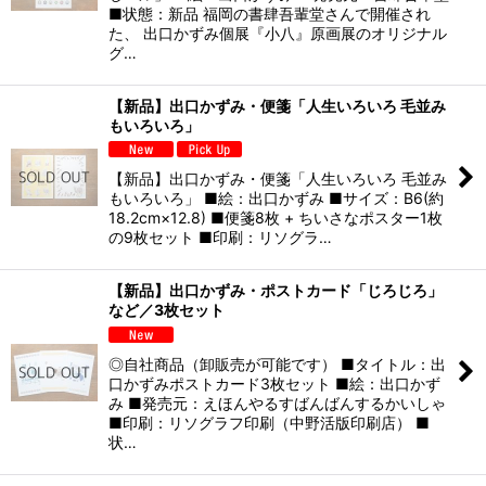
■状態：新品 福岡の書肆吾輩堂さんで開催され
た、 出口かずみ個展『小八』原画展のオリジナル
グ…
【新品】出口かずみ・便箋「人生いろいろ 毛並み
もいろいろ」
【新品】出口かずみ・便箋「人生いろいろ 毛並み
もいろいろ」 ■絵：出口かずみ ■サイズ：B6(約
18.2cm×12.8) ■便箋8枚 + ちいさなポスター1枚
の9枚セット ■印刷：リソグラ…
【新品】出口かずみ・ポストカード「じろじろ」
など／3枚セット
◎自社商品（卸販売が可能です） ■タイトル：出
口かずみポストカード3枚セット ■絵：出口かず
み ■発売元：えほんやるすばんばんするかいしゃ
■印刷：リソグラフ印刷（中野活版印刷店） ■
状…