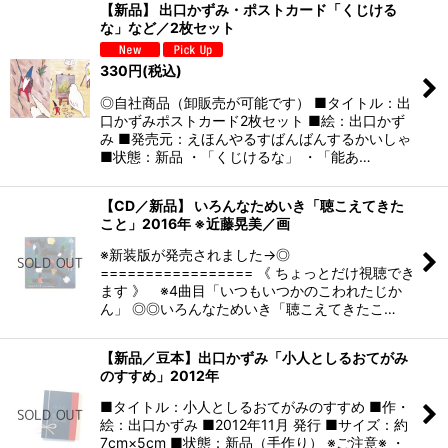
【新品】 出口かずみ・ポストカード「くじける
な」など／2枚セット
330
円
(税込)
◎自社商品（卸販売が可能です） ■タイトル：出
口かずみポストカード2枚セット ■絵：出口かず
み ■発売元：えほんやるすばんばんするかいしゃ
■状態：新品 ・「くじけるな」 ・「能あ…
【CD／新品】 いろんなためいき「聴こえてきた
こと」2016年 ※近藤晃美／画
※新装版が発売されました→◎
================= 《 ちょっとだけ視聴でき
ます 》 ※4曲目「いつもいつかのこわれたじか
ん」 ◎◎いろんなためいき「聴こえてきたこ…
【新品／豆本】出口かずみ「小人としるおてがみ
のすすめ」2012年
■タイトル：小人としるおてがみのすすめ ■作・
絵：出口かずみ ■2012年11月 発行 ■サイズ：約
7cm×5cm ■状態：新品（手作り） ※ご注意※ ・