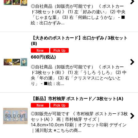
◎自社商品（卸販売が可能です） 《 ポストカー
ド3枚セット(A) 》 (1) 左「好みの違い」 (2) 中央
「じゃまな葉」 (3) 右「何鍋にしようかな」 - ■
絵：出口かずみ…
【大きめのポストカード】出口かずみ / 3枚セット
(B)
660
円
(税込)
◎自社商品（卸販売が可能です） 《 ポストカー
ド3枚セット(B) 》 (1) 左「うしろ うしろ」 (2) 中
央「年の瀬」 (3) 右「クリスマスにとべないと
り」 - ■絵：出…
【新品】市村柚芽 ポストカード／3枚セット(A)
◎卸販売が可能です 《 市村柚芽 ポストカード3枚
セット(A) 》 画｜市村柚芽 サイズ｜
14.8cm×10.0cm 印刷｜オフセット印刷 デザイン
｜浦川彰太 ※こちらの商…