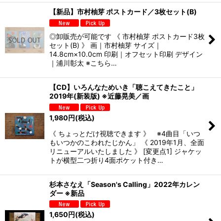
【新品】市村柚芽 ポストカード／3枚セット(B)
◎卸販売が可能です 《 市村柚芽 ポストカード3枚
セット(B) 》 画｜市村柚芽 サイズ｜
14.8cm×10.0cm 印刷｜オフセット印刷 デザイン
｜浦川彰太 ※こちら…
【CD】いろんなためいき「聴こえてきたこと」
2019年(新装版) ※近藤晃美／画
1,980
円
(税込)
《 ちょっとだけ視聴できます 》 ※4曲目「いつ
もいつかのこわれたじかん」 《 2019年1月、全面
リニューアルいたしました 》 [変更点1] ジャケッ
トが横型二つ折り4面ポケット付き…
杉本さなえ「Season's Calling」2022年カレン
ダー ※新品
1,650
円
(税込)