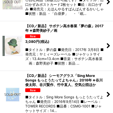
口かずみポストカード2枚セット ■絵：出口かず
み ■発売元：えほんやるすばんばんするかいしゃ
■状態：新品 ・「白昼夢」 ・「眠…
【CD／新品】 サボテン高水春菜「夢の森」2017
年 ※森野美紗子／画
3,080
円
(税込)
■タイトル：夢の森 ■発売日：2017年 3月8日 ■
発売元：ヤミィーズレーベル ■ジャケットサイ
ズ：13.4cm×13.4cm ■音楽：サボテン高水春菜
画：森野美紗子 ■状態：新品 …
【CD／新品】 シーモアグラス「Sing More
Songs もっとうたってよちゃん」2016年 ※谷川
俊太郎、谷川賢作、竹中直人、空気公団ほか
■タイトル：Sing More Songs もっとうたってよ
ちゃん ■発売日：2016年9月14日 ■レーベル：
TOWER RECORDS ■品番：CSMG-1001 ■ジャ
ケットサイズ：14…