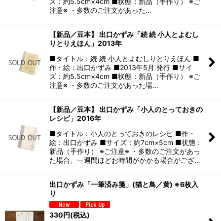
ズ：約5.5cm×4cm ■状態：新品（手作り） ※ご
注意※ ・多数のご注文があった…
【新品／豆本】 出口かずみ「続 続 小人とよむし
りとりえほん」2013年
■タイトル：続 続 小人とよむしりとりえほん ■
作・絵：出口かずみ ■2013年5月 発行 ■サイ
ズ：約5.5cm×4cm ■状態：新品（手作り） ※ご
注意※ ・多数のご注文があった場…
【新品／豆本】 出口かずみ「小人のとっておきの
レシピ」2016年
■タイトル：小人のとっておきのレシピ ■作・
絵：出口かずみ ■サイズ：約7cm×5cm ■状態：
新品（手作り） ※ご注意※ ・多数のご注文があっ
た場合、一週間ほどお時間がかかる場合がござ…
出口かずみ「一筆済み箋」(猫と鳥／黄) ※6枚入
り
330
円
(税込)