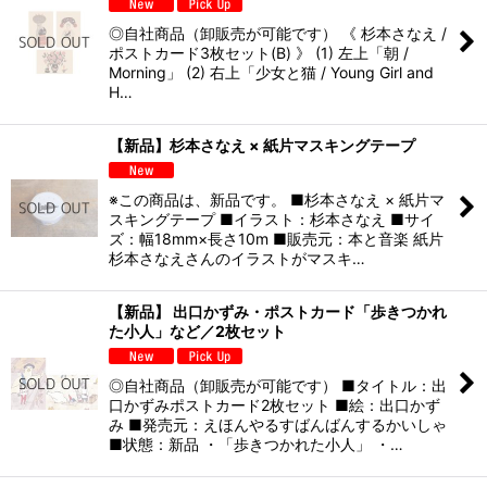
◎自社商品（卸販売が可能です） 《 杉本さなえ /
ポストカード3枚セット(B) 》 (1) 左上「朝 /
Morning」 (2) 右上「少女と猫 / Young Girl and
H…
【新品】杉本さなえ × 紙片マスキングテープ
※この商品は、新品です。 ■杉本さなえ × 紙片マ
スキングテープ ■イラスト：杉本さなえ ■サイ
ズ：幅18mm×長さ10m ■販売元：本と音楽 紙片
杉本さなえさんのイラストがマスキ…
【新品】 出口かずみ・ポストカード「歩きつかれ
た小人」など／2枚セット
◎自社商品（卸販売が可能です） ■タイトル：出
口かずみポストカード2枚セット ■絵：出口かず
み ■発売元：えほんやるすばんばんするかいしゃ
■状態：新品 ・「歩きつかれた小人」 ・…