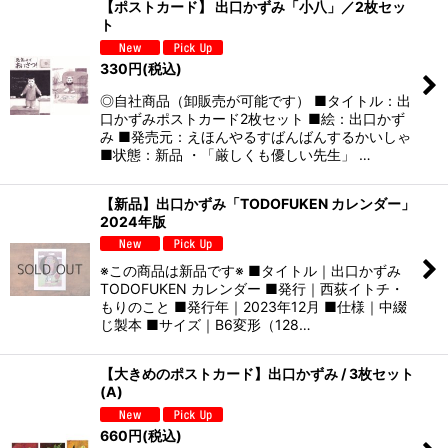
【ポストカード】 出口かずみ「小八」／2枚セッ
ト
330
円
(税込)
◎自社商品（卸販売が可能です） ■タイトル：出
口かずみポストカード2枚セット ■絵：出口かず
み ■発売元：えほんやるすばんばんするかいしゃ
■状態：新品 ・「厳しくも優しい先生」 …
【新品】出口かずみ「TODOFUKEN カレンダー」
2024年版
※この商品は新品です※ ■タイトル｜出口かずみ
TODOFUKEN カレンダー ■発行｜西荻イトチ・
もりのこと ■発行年｜2023年12月 ■仕様｜中綴
じ製本 ■サイズ｜B6変形（128…
【大きめのポストカード】出口かずみ / 3枚セット
(A)
660
円
(税込)