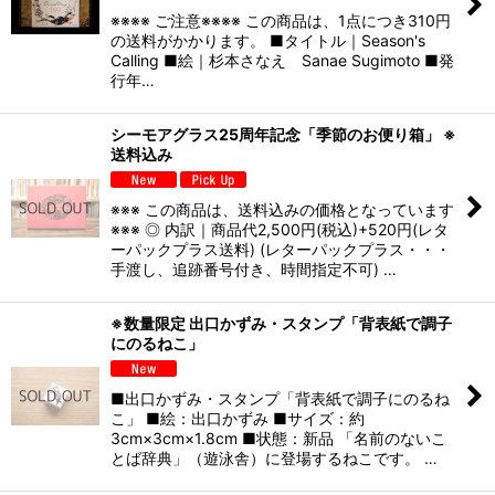
※※※※ ご注意※※※※ この商品は、1点につき310円
の送料がかかります。 ■タイトル｜Season's
Calling ■絵｜杉本さなえ Sanae Sugimoto ■発
行年…
シーモアグラス25周年記念「季節のお便り箱」 ※
送料込み
※※※ この商品は、送料込みの価格となっています
※※※ ◎ 内訳｜商品代2,500円(税込)+520円(レタ
ーパックプラス送料) (レターパックプラス・・・
手渡し、追跡番号付き、時間指定不可) …
※数量限定 出口かずみ・スタンプ「背表紙で調子
にのるねこ」
■出口かずみ・スタンプ「背表紙で調子にのるね
こ」 ■絵：出口かずみ ■サイズ：約
3cm×3cm×1.8cm ■状態：新品 「名前のないこ
とば辞典」（遊泳舎）に登場するねこです。 …