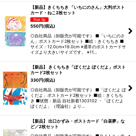
【新品】きくちちき 「いちにのさん」大判ポスト
カード・ねこ2枚セット
550
円
(税込)
◎自社商品（卸販売が可能です） ■「いちにのさ
ん」ポストカード2枚セット ■絵：きくちちき ■
サイズ：12.0cm×19.0cm ※通常のポストカードサ
イズより大きいサイズです。 ※11…
【新品】 きくちちき「ぼくだよ ぼくだよ」ポスト
カード2枚セット
330
円
(税込)
◎自社商品（卸販売が可能です） ■「ぼくだよ ぼ
くだよ」ポストカード2枚セット ■絵：きくちち
き ■状態：新品 自社新着1303102 ・「ぼくだよ
ぼくだよ」（理論社）より…
【新品】 出口かずみ・ポストカード「白昼夢」な
ど／2枚セット
◎自社商品（卸販売が可能です） ■タイトル：出