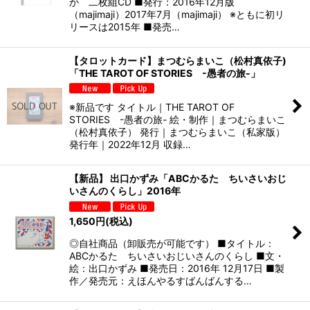
か 二枚組CD ■発行：2016年12月版
（majimaji）2017年7月（majimaji） ※ともに初リ
リースは2015年 ■発売…
【タロットカード】まつむらまいこ（松村真依子)
「THE TAROT OF STORIES -愚者の旅-」
※新品です タイトル｜THE TAROT OF
STORIES -愚者の旅- 絵・制作｜まつむらまいこ
（松村真依子） 発行｜まつむらまいこ（私家版）
発行年｜2022年12月 収録…
【新品】 出口かずみ「ABCかるた ちいさいおじ
いさんのくらし」2016年
1,650
円
(税込)
◎自社商品（卸販売が可能です） ■タイトル：
ABCかるた ちいさいおじいさんのくらし ■文・
絵：出口かずみ ■発売日：2016年 12月17日 ■製
作／発売元：えほんやるすばんばんする…