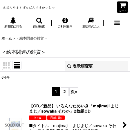
カート
新着順に見る
商品検索
ご利用案内
卸販売のこと
ホーム
>
＜絵本関連の雑貨＞
＜絵本関連の雑貨＞
表示順変更
閉じる
64
件
表示数
:
1
2
次
»
並び順
:
【CD／新品】 いろんなためいき「majimaji まじ
まじ／sowaka そわか」2枚組CD
絞り込む
■タイトル：majimaji まじまじ／sowaka そわ