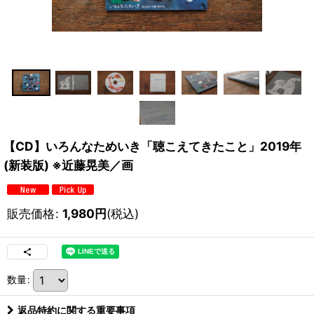
【CD】いろんなためいき「聴こえてきたこと」2019年
(新装版) ※近藤晃美／画
販売価格
:
1,980
円
(税込)
数量
:
返品特約に関する重要事項