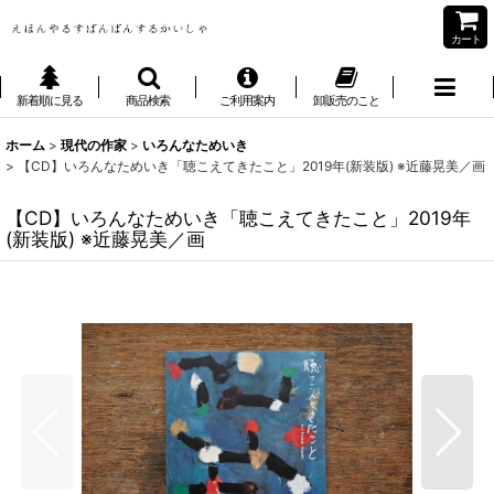
カート
新着順に見る
商品検索
ご利用案内
卸販売のこと
ホーム
>
現代の作家
>
いろんなためいき
>
【CD】いろんなためいき「聴こえてきたこと」2019年(新装版) ※近藤晃美／画
【CD】いろんなためいき「聴こえてきたこと」2019年
(新装版) ※近藤晃美／画