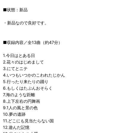
■状態：新品
・新品なので良好です。
■収録内容／全13曲（約47分）
1.今日はとある日
2.花々のはじめまして
3.にてとニテ
4.いつもいつかのこわれたじかん
5.行ったり来たりの踊り
6.もしくはたぶんおそらく
7.海のような距離
8.上下左右の円舞画
9.1人の風と景の色
10.夢の遺跡
11.どこにも見当たらない国
12.遊んだ記憶