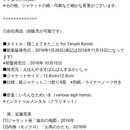
※その他、ジャケットの紙・印刷など細かな変更がございます。
=============
◎自社商品（卸販売が可能です）
■タイトル：聴こえてきたこと for Terumi Kondo
■新装版発売日：2019年1月26日(表記は2018年11月15日になって
ます)
※初盤発売日：2016年 10月15日
■発売元：えほんやるすばんばんするかいしゃ
■ジャケットサイズ：12.6cm×12.6cm
■仕様：紙ジャケット二つ折り4面 ※別紙・ライナーノーツ付き
■音楽：いろんなためいき（various sigh horns）
※インストゥルメンタル（クラリネット）
画：近藤晃美
[1]ジャケット画「遠出の地図」2016年
[2]内側（モノクロ）「お馬のかたち」2016年