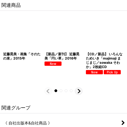
関連商品
近藤晃美・画集「そのた
【新品／新刊】 近藤晃
【CD／新品】 いろんな
の束」2015年
美「円い草」2016年
ためいき「majimaji ま
じまじ／sowaka そわ
か」2枚組CD
関連グループ
《 自社出版本&自社商品 》