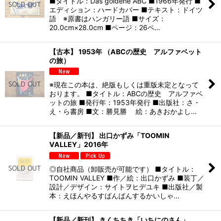
■タイトル：Das goldene ABC ■1966年発行 ■
エディション：ハードカバー ■テキスト：ドイツ
語 ※原書はハンガリー語 ■サイズ：
20.0cm×28.0cm ■ページ：26ペ…
【古本】 1953年 （ABCの歴史 アルファベット
の旅）
※現在この本は、絶版もしくは重版未定となって
おります。 ■タイトル：ABCの歴史 アルファベ
ットの旅 ■発行年：1953年発行 ■出版社：さ・
え・ら書房 ■文：勝見勝 絵：あきおかよし…
【新品／新刊】 出口かずみ「TOOMIN
VALLEY」2016年
◎自社商品（卸販売が可能です） ■タイトル：
TOOMIN VALLEY ■作／絵：出口かずみ ■装丁／
設計／デザイン：サイトヲヒデユキ ■出版社／製
本：えほんやるすばんばんするかいしゃ…
【新品／新刊】 きくちちき「いちにのさん」