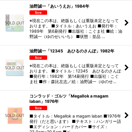
油野誠一「あいうえお」1984年
※現在この本は、絶版もしくは重版未定となって
おります。 ■タイトル：あいうえお ■発行年：
1989年 第6刷発行 ■出版社：こぐま社 ■絵：油
野誠一（ゆのせいいち） ■状態：並品 …
油野誠一「12345 あひるのさんぽ」1982年
※現在この本は、絶版もしくは重版未定となって
おります。 ■タイトル：12345 あひるのさんぽ
■発行年：1982年 第14刷発行 ■出版社：こぐ
ま社 ■作：森比左志／絵：油野誠一（ゆのせ…
コンラッド・ゴルツ「Megallok a magam
laban」1976年
■タイトル：Megallok a magam laban ■1976年
発行（だと思います） ■テキスト：ハンガリー語
■エディション：ハードカバー ■サイズ：
23.0cm×20.5cm ■ペ…