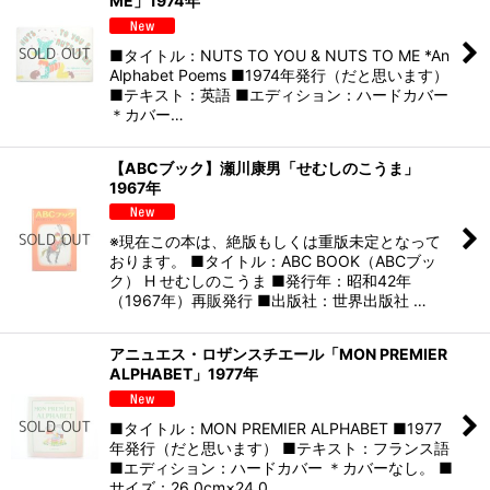
ME」1974年
■タイトル：NUTS TO YOU & NUTS TO ME *An
Alphabet Poems ■1974年発行（だと思います）
■テキスト：英語 ■エディション：ハードカバー
＊カバー…
【ABCブック】瀬川康男「せむしのこうま」
1967年
※現在この本は、絶版もしくは重版未定となって
おります。 ■タイトル：ABC BOOK（ABCブッ
ク） H せむしのこうま ■発行年：昭和42年
（1967年）再販発行 ■出版社：世界出版社 …
アニュエス・ロザンスチエール「MON PREMIER
ALPHABET」1977年
■タイトル：MON PREMIER ALPHABET ■1977
年発行（だと思います） ■テキスト：フランス語
■エディション：ハードカバー ＊カバーなし。 ■
サイズ：26.0cm×24.0…