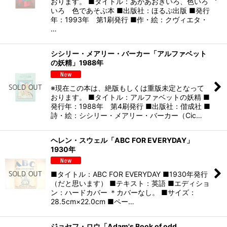
おります。 ■タイトル：あかあおきいろ、色いろ
いろ 色であそぶ本 ■出版社：ほるぷ出版 ■発行
年：1993年 第1刷発行 ■作・絵：クヴィエタ・
…
シシリー・メアリー・バーカー「アルファベット
の妖精」1988年
※現在この本は、絶版もしくは重版未定となって
おります。 ■タイトル：アルファベットの妖精 ■
発行年：1988年 第4刷発行 ■出版社：偕成社 ■
詩・絵：シシリー・メアリー・バーカー（Cic…
ヘレン・スウェル「ABC FOR EVERYDAY」
1930年
■タイトル：ABC FOR EVERYDAY ■1930年発行
（だと思います） ■テキスト：英語 ■エディショ
ン：ハードカバー ＊カバーなし。 ■サイズ：
28.5cm×22.0cm ■ペー…
ジョセフ・ロウ「Adam's Book of odd