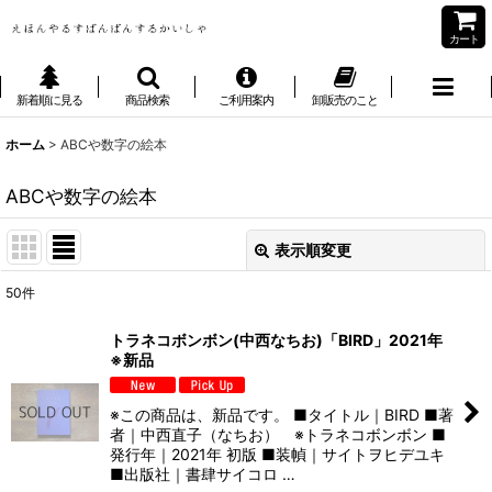
カート
新着順に見る
商品検索
ご利用案内
卸販売のこと
ホーム
>
ABCや数字の絵本
ABCや数字の絵本
表示順変更
閉じる
50
件
表示数
:
トラネコボンボン(中西なちお)「BIRD」2021年
※新品
並び順
:
※この商品は、新品です。 ■タイトル｜BIRD ■著
絞り込む
者｜中西直子（なちお） ※トラネコボンボン ■
発行年｜2021年 初版 ■装幀｜サイトヲヒデユキ
■出版社｜書肆サイコロ …