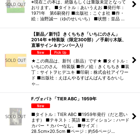
※現在この本は、絶版もしくは重版未定となって
おります。 ■タイトル：あいうえお ■発行年：
1971年 第6刷発行 ■出版社：こぐま社 ■作・
絵：油野誠一（ゆのせいいち） ■状態：並品 …
【新品／新刊】 きくちちき「いちにのさん」
2014年 ※特装版（限定300部）／手刷り木版、
直筆サイン＆ナンバー入り
★この商品は、新刊（新品）です★ ■タイトル：
いちにのさん 特装版 ■作／絵：きくちちき ■装
丁：サイトヲヒデユキ ■印刷：株式会社アイワー
ド ■出版社：えほんやるすばんばんするかいし
ゃ…
F.ヴォパト「TIER ABC」1959年
■タイトル：TIER ABC ■1959年発行（だと思い
ます） ■テキスト：英語 ■エディション：ハード
カバー ＊カバーなし。 ■サイズ：
28.5cm×20.5cm ■ページ：約56ページ…