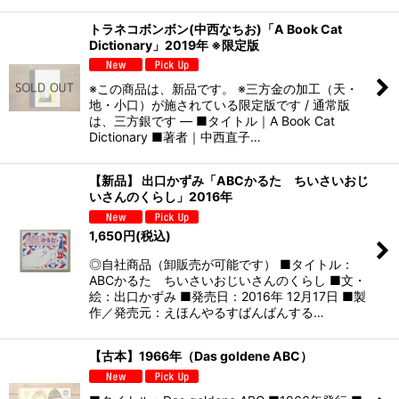
トラネコボンボン(中西なちお)「A Book Cat
Dictionary」2019年 ※限定版
※この商品は、新品です。 ※三方金の加工（天・
地・小口）が施されている限定版です / 通常版
は、三方銀です — ■タイトル｜A Book Cat
Dictionary ■著者｜中西直子…
【新品】 出口かずみ「ABCかるた ちいさいおじ
いさんのくらし」2016年
1,650
円
(税込)
◎自社商品（卸販売が可能です） ■タイトル：
ABCかるた ちいさいおじいさんのくらし ■文・
絵：出口かずみ ■発売日：2016年 12月17日 ■製
作／発売元：えほんやるすばんばんする…
【古本】1966年（Das goldene ABC）