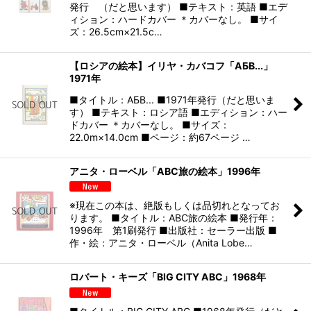
発行 （だと思います） ■テキスト：英語 ■エデ
ィション：ハードカバー ＊カバーなし。 ■サイ
ズ：26.5cm×21.5c…
【ロシアの絵本】イリヤ・カバコフ「АБВ...」
1971年
■タイトル：АБВ... ■1971年発行（だと思いま
す） ■テキスト：ロシア語 ■エディション：ハー
ドカバー ＊カバーなし。 ■サイズ：
22.0m×14.0cm ■ページ：約67ページ …
アニタ・ローベル「ABC旅の絵本」1996年
※現在この本は、絶版もしくは品切れとなってお
ります。 ■タイトル：ABC旅の絵本 ■発行年：
1996年 第1刷発行 ■出版社：セーラー出版 ■
作・絵：アニタ・ローベル（Anita Lobe…
ロバート・キーズ「BIG CITY ABC」1968年