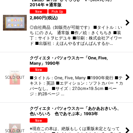
2014年 ※通常版
2,860
円
(税込)
◎自社商品（卸販売が可能です） ■タイトル：い
ち にの さん 通常版 ■作／絵：きくちちき ■装
丁：サイトヲヒデユキ ■印刷：株式会社アイワー
ド ■出版社：えほんやるすばんばんするか…
クヴィエタ・パツォウスカー「One, Five,
Many」1990年
■タイトル：One, Five, Many ■1990年発行 ■テ
キスト：英語 ■エディション：ソフトカバー ＊カ
バーなし。 ■サイズ：27.0cm×19.5cm ■ペー
ジ：約28ページ …
クヴィエタ・パツォウスカー「あかあおきいろ、
色いろいろ 色であそぶ本」1993年
※現在この本は、絶版もしくは重版未定となって