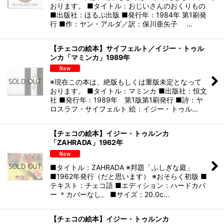
おります。 ■タイトル：おじいさんのおくりもの
■出版社：ほるぷ出版 ■発行年：1984年 第1刷発
行 ■作：ヤン・アルダ／訳：保川亜矢子 …
【チェコの絵本】サイフェルト／イジー・トゥル
ンカ「マミンカ」1989年
※現在この本は、絶版もしくは重版未定となって
おります。 ■タイトル：マミンカ ■出版社：恒文
社 ■発行年：1989年 第1版第1刷発行 ■詩：ヤ
ロスラフ・サイフェルト 絵：イジー・トゥル…
【チェコの絵本】イジー・トゥルンカ
「ZAHRADA」1962年
■タイトル：ZAHRADA ※邦題「ふしぎな庭」
■1962年発行（だと思います） ※おそらく初版 ■
テキスト：チェコ語 ■エディション：ハードカバ
ー ＊カバーなし。 ■サイズ：20.0c…
【チェコの絵本】イジー・トゥルンカ