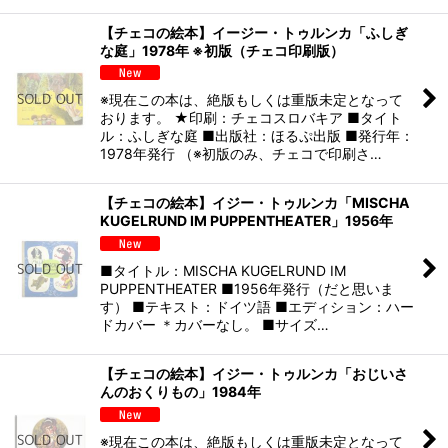
【チェコの絵本】イージー・トゥルンカ「ふしぎ
な庭」1978年 ※初版（チェコ印刷版）
※現在この本は、絶版もしくは重版未定となって
おります。 ★印刷：チェコスロバキア ■タイト
ル：ふしぎな庭 ■出版社：ほるぷ出版 ■発行年：
1978年発行 （※初版のみ、チェコで印刷さ…
【チェコの絵本】イジー・トゥルンカ「MISCHA
KUGELRUND IM PUPPENTHEATER」1956年
■タイトル：MISCHA KUGELRUND IM
PUPPENTHEATER ■1956年発行（だと思いま
す） ■テキスト：ドイツ語 ■エディション：ハー
ドカバー ＊カバーなし。 ■サイズ…
【チェコの絵本】イジー・トゥルンカ「おじいさ
んのおくりもの」1984年
※現在この本は、絶版もしくは重版未定となって