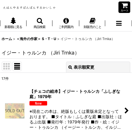
カート
新着順に見る
商品検索
ご利用案内
卸販売のこと
ホーム
>
＜海外の作家＞ S・T・U
>
イジー・トゥルンカ （Jiri Trnka）
イジー・トゥルンカ （Jiri Trnka）
表示順変更
閉じる
17
件
表示数
:
【チェコの絵本】イジー・トゥルンカ「ふしぎな
庭」1979年
並び順
:
※現在この本は、絶版もしくは重版未定となって
絞り込む
おります。 ■タイトル：ふしぎな庭 ■出版社：ほ
るぷ出版 ■発行年：1979年発行 ■作・絵：イジ
ー・トゥルンカ （イージー・トルンカ、イルジ…