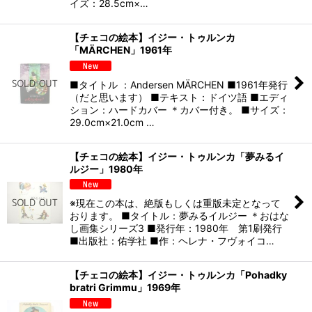
イズ：28.5cm×…
【チェコの絵本】イジー・トゥルンカ
「MÄRCHEN」1961年
■タイトル ：Andersen MÄRCHEN ■1961年発行
（だと思います） ■テキスト：ドイツ語 ■エディ
ション：ハードカバー ＊カバー付き。 ■サイズ：
29.0cm×21.0cm …
【チェコの絵本】イジー・トゥルンカ「夢みるイ
ルジー」1980年
※現在この本は、絶版もしくは重版未定となって
おります。 ■タイトル：夢みるイルジー ＊おはな
し画集シリーズ3 ■発行年：1980年 第1刷発行
■出版社：佑学社 ■作：ヘレナ・フヴォイコ…
【チェコの絵本】イジー・トゥルンカ「Pohadky
bratri Grimmu」1969年