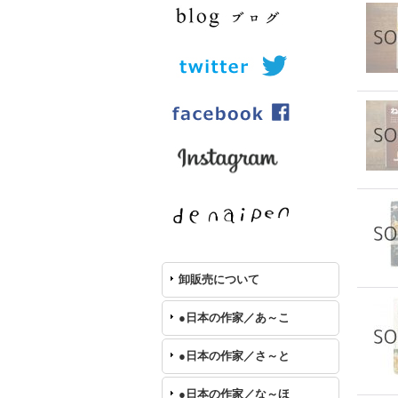
卸販売について
●日本の作家／あ～こ
●日本の作家／さ～と
●日本の作家／な～ほ