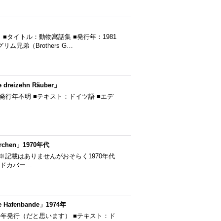
タイトル：動物寓話集 ■発行年：1981
兄弟（Brothers G…
reizehn Räuber」
 Räuber ■発行年不明 ■テキスト：ドイツ語 ■エデ
rchen」1970年代
発行年不明 ※記載はありませんがおそらく1970年代
ードカバー…
Hafenbande」1974年
nde ■1974年発行（だと思います） ■テキスト：ド