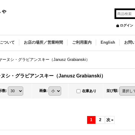
しゃ
ログイン
について
お店の場所／営業時間
ご利用案内
English
お問
ヤーヌシ・グラビアンスキー（Janusz Grabianski）
ヌシ・グラビアンスキー（Janusz Grabianski）
示数
:
画像
:
並び順
:
在庫あり
1
2
次
»