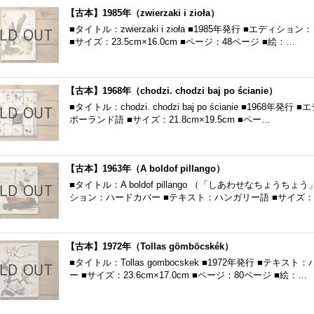
【古本】1985年（zwierzaki i zioła）
■タイトル：zwierzaki i zioła ■1985年発行 ■エデ
■サイズ：23.5cm×16.0cm ■ページ：48ページ ■絵：…
【古本】1968年（chodzi. chodzi baj po ścianie）
■タイトル：chodzi. chodzi baj po ścianie ■19
ポーランド語 ■サイズ：21.8cm×19.5cm ■ペー…
【古本】1963年（A boldof pillango）
■タイトル：A boldof pillango （「しあわせなちょうち
ション：ハードカバー ■テキスト：ハンガリー語 ■サイズ：23
【古本】1972年（Tollas gömböcskék）
■タイトル：Tollas gombocskek ■1972年発行 ■テ
ー ■サイズ：23.6cm×17.0cm ■ページ：80ページ ■絵：…