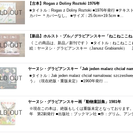
【古本】Rogas z Doliny Roztoki 1976年
■タイトル：Rogas z Doliny Roztoki ■1976年発
カバー ＊カバーなし。 ■サイズ：25.0cm×19.5cm ■…
【新品】ホルスト・ブル／グラビアンスキー「ねこねここね
《 この商品は、新品／新刊です 》 ■タイトル：ねこねこ
絵：ヤーヌシ・グラビアンスキー（Janusz Grabianski）
ヤーヌシ・グラビアンスキー「Jak jeden malarz chciał namal
■タイトル：Jak jeden malarz chciał namalowac szc
う」（現在絶版・重版未定） ■1960年発行 …
ヤーヌシ・グラビアンスキー画「動物童話集」1981年
※現在この本は、絶版もしくは重版未定となっております。 ■
年 第2刷発行 ■出版社：ブックマン社 ■作：グリム、アン