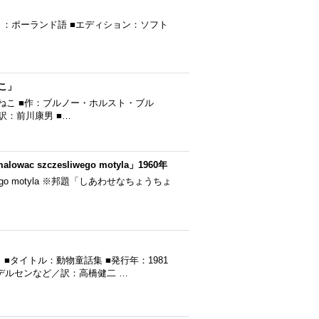
行 ■テキスト：ポーランド語 ■エディション：ソフト
こ」
こねこ ■作：ブルノー・ホルスト・ブル
 訳：前川康男 ■…
owac szczesliwego motyla」1960年
zesliwego motyla ※邦題「しあわせなちょうちょ
タイトル：動物童話集 ■発行年：1981
デルセンなど／訳：高橋健二 …