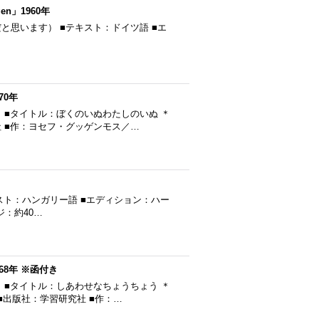
gen」1960年
60年発行（だと思います） ■テキスト：ドイツ語 ■エ
70年
 ■タイトル：ぼくのいぬわたしのいぬ ＊
社 ■作：ヨセフ・グッゲンモス／…
テキスト：ハンガリー語 ■エディション：ハー
ージ：約40…
8年 ※函付き
 ■タイトル：しあわせなちょうちょう ＊
 ■出版社：学習研究社 ■作：…