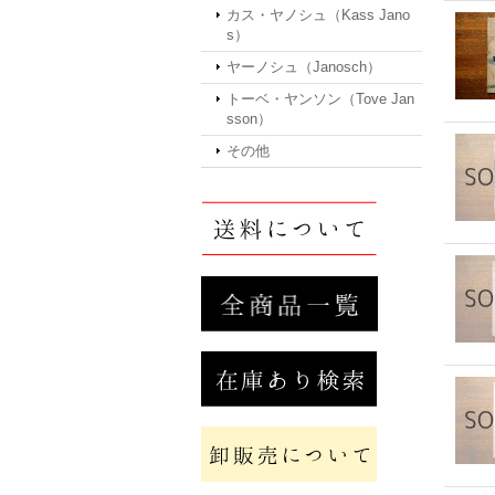
カス・ヤノシュ（Kass Jano
s）
ヤーノシュ（Janosch）
トーベ・ヤンソン（Tove Jan
sson）
その他