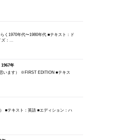
」
※おそらく1970年代〜1980年代 ■テキスト：ド
イズ：…
」1967年
（だと思います） ※FIRST EDITION ■テキス
思います） ■テキスト：英語 ■エディション：ハ