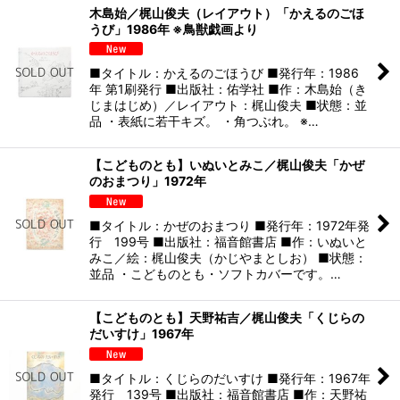
木島始／梶山俊夫（レイアウト）「かえるのごほ
うび」1986年 ※鳥獣戯画より
■タイトル：かえるのごほうび ■発行年：1986
年 第1刷発行 ■出版社：佑学社 ■作：木島始（き
じまはじめ）／レイアウト：梶山俊夫 ■状態：並
品 ・表紙に若干キズ。 ・角つぶれ。 ※…
【こどものとも】いぬいとみこ／梶山俊夫「かぜ
のおまつり」1972年
■タイトル：かぜのおまつり ■発行年：1972年発
行 199号 ■出版社：福音館書店 ■作：いぬいと
みこ／絵：梶山俊夫（かじやまとしお） ■状態：
並品 ・こどものとも・ソフトカバーです。…
【こどものとも】天野祐吉／梶山俊夫「くじらの
だいすけ」1967年
■タイトル：くじらのだいすけ ■発行年：1967年
発行 139号 ■出版社：福音館書店 ■作：天野祐