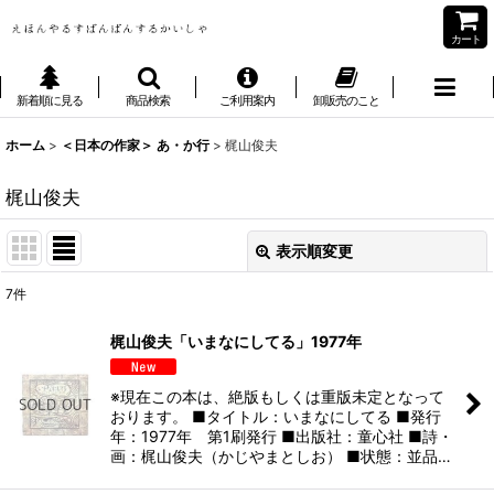
カート
新着順に見る
商品検索
ご利用案内
卸販売のこと
ホーム
>
＜日本の作家＞ あ・か行
>
梶山俊夫
梶山俊夫
表示順変更
閉じる
7
件
表示数
:
梶山俊夫「いまなにしてる」1977年
並び順
:
※現在この本は、絶版もしくは重版未定となって
おります。 ■タイトル：いまなにしてる ■発行
絞り込む
年：1977年 第1刷発行 ■出版社：童心社 ■詩・
画：梶山俊夫（かじやまとしお） ■状態：並品…