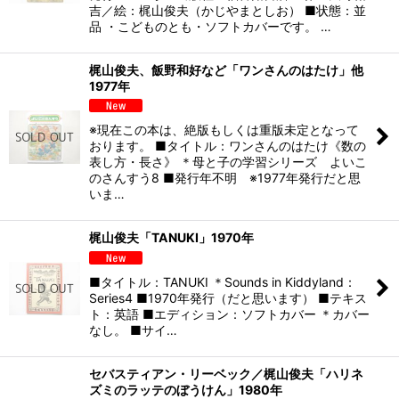
吉／絵：梶山俊夫（かじやまとしお） ■状態：並
品 ・こどものとも・ソフトカバーです。 …
梶山俊夫、飯野和好など「ワンさんのはたけ」他
1977年
※現在この本は、絶版もしくは重版未定となって
おります。 ■タイトル：ワンさんのはたけ《数の
表し方・長さ》 ＊母と子の学習シリーズ よいこ
のさんすう8 ■発行年不明 ※1977年発行だと思
いま…
梶山俊夫「TANUKI」1970年
■タイトル：TANUKI ＊Sounds in Kiddyland：
Series4 ■1970年発行（だと思います） ■テキス
ト：英語 ■エディション：ソフトカバー ＊カバー
なし。 ■サイ…
セバスティアン・リーベック／梶山俊夫「ハリネ
ズミのラッテのぼうけん」1980年