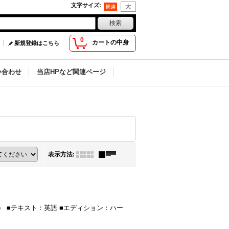
文字サイズ
:
0
カートの中身
新規登録はこちら
い合わせ
当店HPなど関連ページ
表示方法
:
思います） ■テキスト：英語 ■エディション：ハー