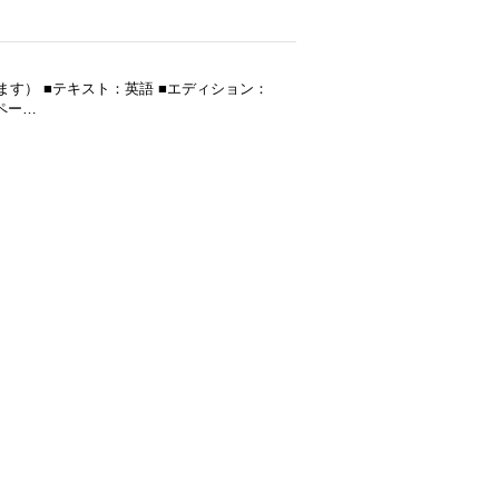
と思います） ■テキスト：英語 ■エディション：
■ペー…