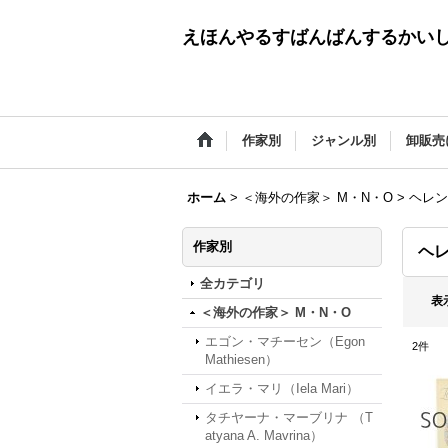
えほんやるすばんばんするかい
作家別
ジャンル別
卸販売
ホーム
>
＜海外の作家＞ M・N・O
>
ヘレン・
作家別
ヘレ
全カテゴリ
表
＜海外の作家＞ M・N・O
エゴン・マチーセン（Egon
2
件
Mathiesen）
イエラ・マリ（Iela Mari）
タチヤーナ・マーブリナ （T
atyana A. Mavrina）