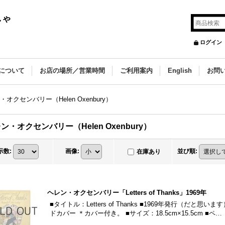
しゃ
ログイン
について
お店の場所／営業時間
ご利用案内
English
お問
オクセンバリー（Helen Oxenbury）
ン・オクセンバリー（Helen Oxenbury）
示数
:
画像
:
並び順
:
在庫あり
ヘレン・オクセンバリー「Letters of Thanks」1969年
■タイトル：Letters of Thanks ■1969年発行（だと
ドカバー ＊カバー付き。 ■サイズ：18.5cm×15.5cm ■ペ…