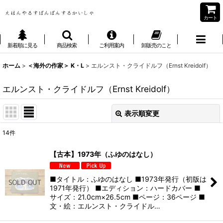
カート
新着順に見る
商品検索
ご利用案内
卸販売のこと
ホーム
>
＜海外の作家＞ K・L
>
エルンスト・クライドルフ（Ernst Kreidolf）
エルンスト・クライドルフ（Ernst Kreidolf）
表示順変更
閉じる
14
件
表示数
:
【古本】1973年（ふゆのはなし）
並び順
:
■タイトル：ふゆのはなし ■1973年発行（初版は
1971年発行） ■エディション：ハードカバー ■
絞り込む
サイズ：21.0cm×26.5cm ■ページ：36ページ ■
文・絵：エルンスト・クライドル…