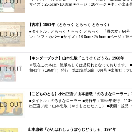
サイズ：25.5cm×18.0cm ■ページ：20ページ ■作：小
【古本】1961年（とらっく とらっく とらっく）
■タイトル：とらっく とらっく とらっく 「母の友」64号 
ン：ソフトカバー ■サイズ：18.0cm×25.5cm ■ページ：1
【キンダーブック】山本忠敬「こうそくどうろ」1968年
※現在この本は、絶版もしくは品切れとなっております。 ■
和43年（1968年）発行 第23集第5編 8月号 ■出版社：
【こどものとも】小出正吾／山本忠敬「のろまなローラー」19
■タイトル：のろまなローラー ■発行年：1965年発行 113
出正吾／絵：山本忠敬（やまもとただよし） ■状態：並品 
山本忠敬「がんばれしょうぼうじどうしゃ」1974年