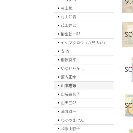
村上勉
村山知義
茂田井武
柳生弦一郎
ヤシマタロウ（八島太郎）
安 泰
柳原良平
やなせたかし
薮内正幸
山本忠敬
山脇百合子
山田三郎
油野誠一
わかやまけん
和歌山静子