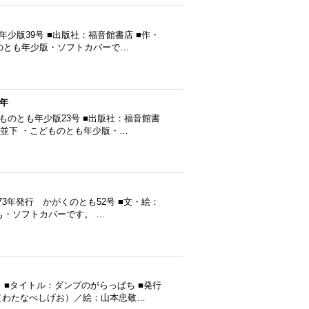
年少版39号 ■出版社：福音館書店 ■作・
ものとも年少版・ソフトカバーで…
年
ものとも年少版23号 ■出版社：福音館書
〜並下 ・こどものとも年少版・…
73年発行 かがくのとも52号 ■文・絵：
も・ソフトカバーです。 …
■タイトル：ダンプのがらっぱち ■発行
茂男（わたなべしげお）／絵：山本忠敬…