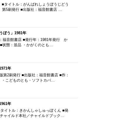
 ■タイトル：がんばれしょうぼうじどう
 第5刷発行 ■出版社：福音館書店 …
ぼう」1981年
福音館書店 ■発行年：1981年発行 か
 ■状態：並品 ・かがくのとも…
971年
版第2刷発行 ■出版社：福音館書店 ■作：
品 ・こどものとも・ソフトカバ…
961年
タイトル：きかんしゃしゅっぽくん ■発
社：チャイルド本社／チャイルドブック…