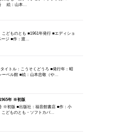
出正吾 絵：山本…
こどものとも ■1961年発行 ■エディショ
6ページ ■作：渡…
タイトル：こうそくどうろ ■発行年：昭
フレーベル館 ■絵：山本忠敬（や…
65年 ※初版
号 ※初版 ■出版社：福音館書店 ■作：小
・こどものとも・ソフトカバ…