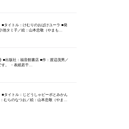
■タイトル：けむりのおばけユーラ ■発
作：小池タミ子／絵：山本忠敬（やまも…
8号 ■出版社：福音館書店 ■作：渡辺茂男／
です。 ・表紙若干…
 ■タイトル：じどうしゃピーポとみかん
■作：むらのなつお／絵：山本忠敬（やま…