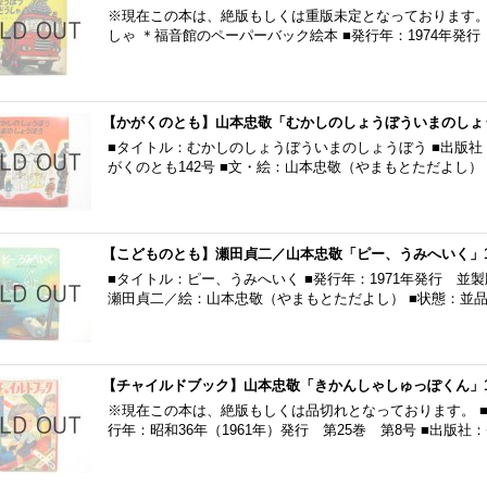
※現在この本は、絶版もしくは重版未定となっております。
しゃ ＊福音館のペーパーバック絵本 ■発行年：1974年発行
【かがくのとも】山本忠敬「むかしのしょうぼういまのしょう
■タイトル：むかしのしょうぼういまのしょうぼう ■出版社：
がくのとも142号 ■文・絵：山本忠敬（やまもとただよし）
【こどものとも】瀬田貞二／山本忠敬「ピー、うみへいく」1
■タイトル：ピー、うみへいく ■発行年：1971年発行 並製
瀬田貞二／絵：山本忠敬（やまもとただよし） ■状態：並
【チャイルドブック】山本忠敬「きかんしゃしゅっぽくん」1
※現在この本は、絶版もしくは品切れとなっております。 ■
行年：昭和36年（1961年）発行 第25巻 第8号 ■出版