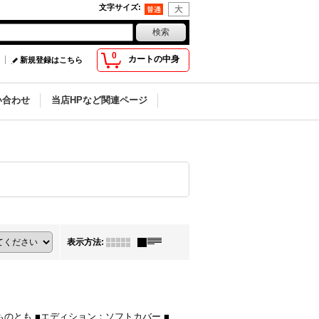
文字サイズ
:
0
カートの中身
新規登録はこちら
い合わせ
当店HPなど関連ページ
表示方法
:
どものとも ■エディション：ソフトカバー ■