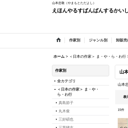
山本忠敬（やまもとただよし）
えほんやるすばんばんするかい
作家別
ジャンル別
卸販売
ホーム
>
＜日本の作家＞ ま・や・ら・わ行
作家別
山
全カテゴリ
山本
＜日本の作家＞ ま・や・
ら・わ行
表
真島節子
15
件
丸木俊
三好碩也
三芳悌吉