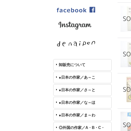
卸販売について
●日本の作家／あ～こ
●日本の作家／さ～と
●日本の作家／な～ほ
●日本の作家／ま～わ
◎外国の作家／A・B・C・