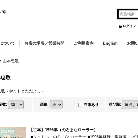
しゃ
ログイン
について
お店の場所／営業時間
ご利用案内
English
お問
>
山本忠敬
本忠敬
忠敬（やまもとただよし）
示数
:
画像
:
並び順
:
在庫あり
【古本】1996年（のろまなローラー）
■タイトル：のろまな ローラー ■1996年発行 復刻版 こ