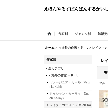
えほんやるすばんばんするかい
作家別
ジャンル別
卸販売
ホーム
>
＜海外の作家＞ K・L
>
レイク・カーロ
作家別
レイ
全カテゴリ
表
＜海外の作家＞ K・L
ヴァージニア・カール（Virgi
28
件
nia Kahl）
ドゥシャン・カーライ（Dus
an Kallay）
レイク・カーロイ（Reich Ka