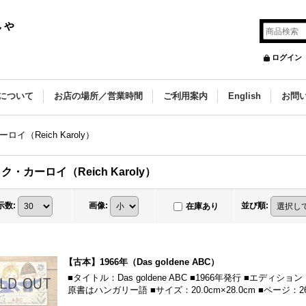
しゃ
ログイン
について
お店の場所／営業時間
ご利用案内
English
お問
イ（Reich Karoly）
ク・カーロイ（Reich Karoly）
示数
:
画像
:
並び順
:
在庫あり
【古本】1966年（Das goldene ABC）
■タイトル：Das goldene ABC ■1966年発行 ■エデ
原書はハンガリー語 ■サイズ：20.0cm×28.0cm ■ページ：