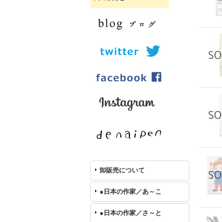
卸販売について
●日本の作家／あ～こ
●日本の作家／さ～と