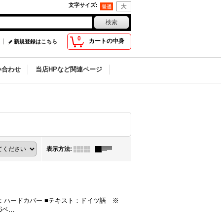
文字サイズ
:
0
カートの中身
新規登録はこちら
い合わせ
当店HPなど関連ページ
表示方法
:
ィション：ハードカバー ■テキスト：ドイツ語 ※
26ペ…