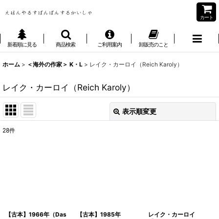
カート
新着順に見る
商品検索
ご利用案内
卸販売のこと
ホーム
>
＜海外の作家＞ K・L
>
レイク・カーロイ（Reich Karoly）
レイク・カーロイ（Reich Karoly）
表示順変更
閉じる
28
件
表示数
:
並び順
:
絞り込む
【古本】1966年（Das
【古本】1985年
レイク・カーロイ