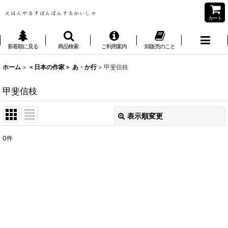
カート
新着順に見る
商品検索
ご利用案内
卸販売のこと
ホーム
>
＜日本の作家＞ あ・か行
>
甲斐信枝
甲斐信枝
表示順変更
閉じる
0
件
表示数
:
並び順
:
絞り込む