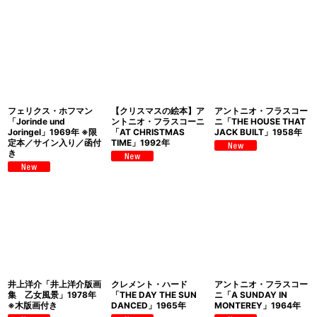
フェリクス・ホフマン
【クリスマスの絵本】ア
アントニオ・フラスコー
「Jorinde und
ントニオ・フラスコーニ
ニ「THE HOUSE THAT
Joringel」1969年 ※限
「AT CHRISTMAS
JACK BUILT」1958年
定本／サイン入り／函付
TIME」1992年
き
井上洋介「井上洋介版画
クレメント・ハード
アントニオ・フラスコー
集 乙女風景」1978年
「THE DAY THE SUN
ニ「A SUNDAY IN
※木版画付き
DANCED」1965年
MONTEREY」1964年