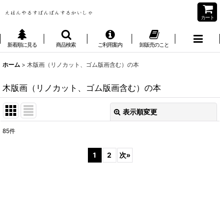
カート
新着順に見る
商品検索
ご利用案内
卸販売のこと
ホーム
>
木版画（リノカット、ゴム版画含む）の本
木版画（リノカット、ゴム版画含む）の本
表示順変更
閉じる
85
件
表示数
:
1
2
次
»
並び順
:
絞り込む