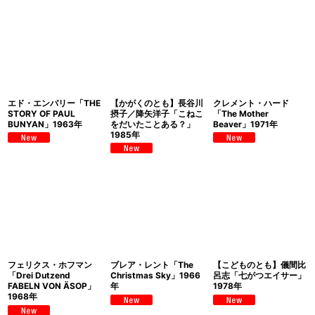
エド・エンバリー「THE
【かがくのとも】長谷川
クレメント・ハード
STORY OF PAUL
摂子／降矢洋子「こねこ
「The Mother
BUNYAN」1963年
をだいたことある？」
Beaver」1971年
1985年
フェリクス・ホフマン
ブレア・レント「The
【こどものとも】儀間比
「Drei Dutzend
Christmas Sky」1966
呂志「七がつエイサー」
FABELN VON ÄSOP」
年
1978年
1968年