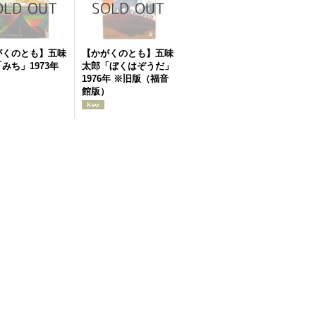
がくのとも】五味
【かがくのとも】五味
みち」1973年
太郎「ぼくはぞうだ」
1976年 ※旧版（福音
館版）