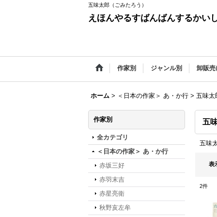
五味太郎（ごみたろう）
えほんやるすばんばんするかい
作家別
ジャンル別
卸販売
ホーム
>
＜日本の作家＞ あ・か行
>
五味太
作家別
五
全カテゴリ
五味
＜日本の作家＞ あ・か行
表
赤坂三好
赤羽末吉
2
件
赤星亮衛
秋野亥左牟