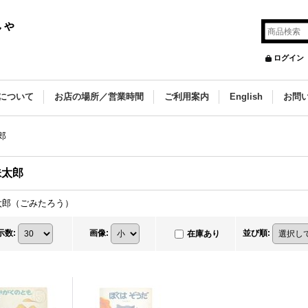
しゃ
ログイン
について
お店の場所／営業時間
ご利用案内
English
お問
郎
味太郎
太郎（ごみたろう）
示数
:
画像
:
並び順
:
在庫あり