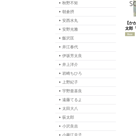
秋野不矩
朝倉摂
安西水丸
【か
太郎「
安野光雅
飯沢匡
井江春代
伊坂芳太良
井上洋介
岩崎ちひろ
上野紀子
宇野亜喜良
遠藤てるよ
太田大八
荻太郎
小沢良吉
小薗江圭子