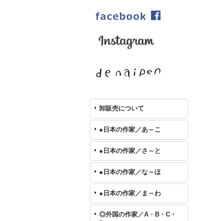
卸販売について
●日本の作家／あ～こ
●日本の作家／さ～と
●日本の作家／な～ほ
●日本の作家／ま～わ
◎外国の作家／A・B・C・