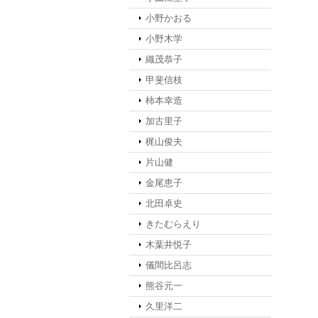
小野かおる
小野木学
織茂恭子
甲斐信枝
柿本幸造
加古里子
梶山俊夫
片山健
金尾恵子
北田卓史
きたむらえり
木葉井悦子
儀間比呂志
熊谷元一
久里洋二