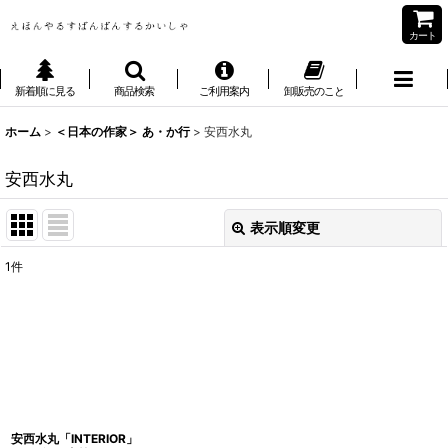
カート
新着順に見る
商品検索
ご利用案内
卸販売のこと
ホーム
>
＜日本の作家＞ あ・か行
>
安西水丸
安西水丸
表示順変更
閉じる
1
件
表示数
:
並び順
:
絞り込む
安西水丸「INTERIOR」