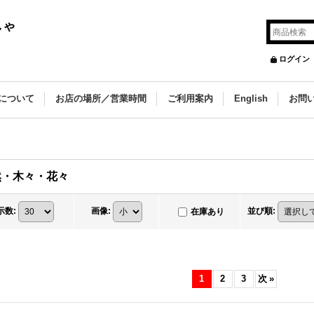
しゃ
ログイン
について
お店の場所／営業時間
ご利用案内
English
お問
然・木々・花々
示数
:
画像
:
並び順
:
在庫あり
1
2
3
次
»