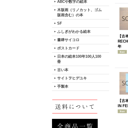
ABCや数字の絵本
木版画（リノカット、ゴム
版画含む）の本
SF
ふしぎがわかる絵本
【古本
書肆サイコロ
RECH
年
ポストカード
日本の絵本100年100人100
冊
古い本
サイトヲヒデユキ
手製本
【古本
IN F