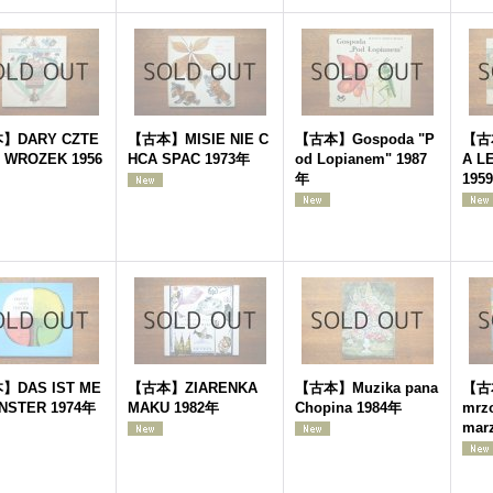
】DARY CZTE
【古本】MISIE NIE C
【古本】Gospoda "P
【古
 WROZEK 1956
HCA SPAC 1973年
od Lopianem" 1987
A L
年
195
】DAS IST ME
【古本】ZIARENKA
【古本】Muzika pana
【古本
ENSTER 1974年
MAKU 1982年
Chopina 1984年
mrzo
mar