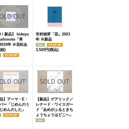
 / 新品】 hideyu
市村柚芽「花」2023
hashimoto「草
年 ※新品
2019年 ※花松あ
(絵)
3,520円
(税込)
品】アーマ・E・
【新品】ゲアリック／
バー「じめんのう
レナード・ワイスガー
じめんのした」
ド「あめがふるときち
ょうちょうはどこへ」