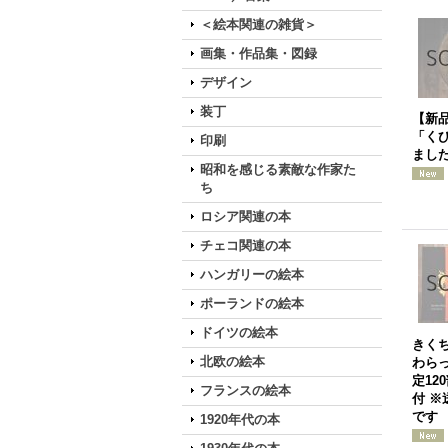
＜絵本関連の雑貨＞
画集・作品集・図録
デザイン
装丁
【新
「く
印刷
ました
昭和を感じる素敵な作家た
ち
ロシア関連の本
チェコ関連の本
ハンガリーの絵本
ポーランドの絵本
ドイツの絵本
きく
北欧の絵本
わらっ
定12
フランスの絵本
付 
です
1920年代の本