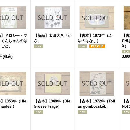
品】ドロシー・マ
【新品】太田大八「か
【古本】1973年（ふ
【古
「くんちゃんのは
さ」
ゆのはなし）
ЛНЦ
しごと」
Х）
5円
(税込)
3,8
】1953年（Hle
【古本】1948年（Die
【古本】1972年（Toll
【古本
 najdeš!）
Grosse Frage）
as gömböcskék）
Not