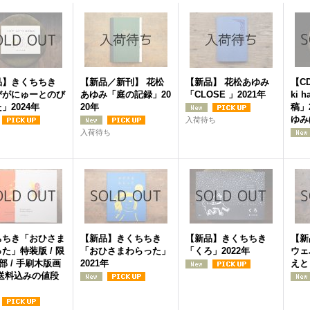
品】きくちちき
【新品／新刊】 花松
【新品】 花松あゆみ
【CD
びがにゅーとのび
あゆみ「庭の記録」20
「CLOSE 」2021年
ki 
」2024年
20年
稿」
ゆみ
入荷待ち
入荷待ち
ちちき「おひさま
【新品】きくちちき
【新品】きくちちき
【新
た」特装版 / 限
「おひさまわらった」
「くろ」2022年
ウェ
0部 / 手刷木版画
2021年
えと
※送料込みの値段