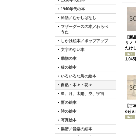
1930年代の本
1940年代の本
民話／むかしばなし
マザーグースの本／わらべ
うた
【新
しかけ絵本／ポップアップ
リノ
たけ
文字のない本
動物の本
1,04
猫の絵本
いろいろな鳥の絵本
自然・木々・花々
星、月、太陽、空、宇宙
雨の絵本
【古本
詩の絵本
dej a
写真絵本
楽譜／音楽の絵本