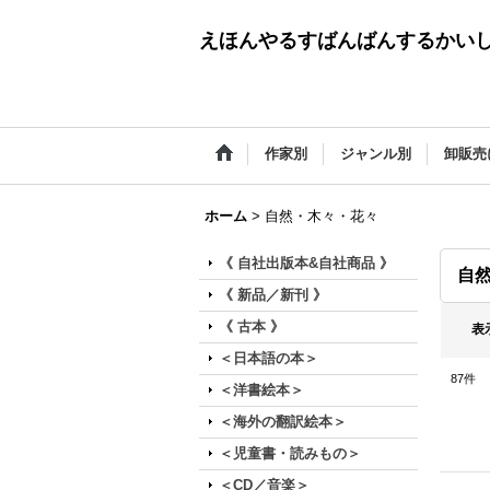
えほんやるすばんばんするかい
作家別
ジャンル別
卸販売
ホーム
>
自然・木々・花々
《 自社出版本&自社商品 》
自
《 新品／新刊 》
《 古本 》
表
＜日本語の本＞
87
件
＜洋書絵本＞
＜海外の翻訳絵本＞
＜児童書・読みもの＞
＜CD／音楽＞