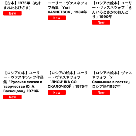
【古本】1975年（ぬす
ユーリー・ヴァスネツォ
【ロシアの絵本】ユーリ
まれたおひさま）
フ画集「Yuri
ー・ヴァスネツォフ「き
VASNETSOV」1984年
んいろとさかのおんど
り」1990年
【ロシアの本】ユーリ
【ロシアの絵本】ユーリ
【ロシアの絵本】ヴァス
ー・ヴァスネツォフ作品
ー・ヴァスネツォフ
ネツォフ「У
集「Русская сказка в
「ЛИСИЧКА СО
Солнышка в гостях」
творчестве Ю. А.
СКАЛОЧКОЙ」1975年
ロシア語/1957年
Васнецова」1971年