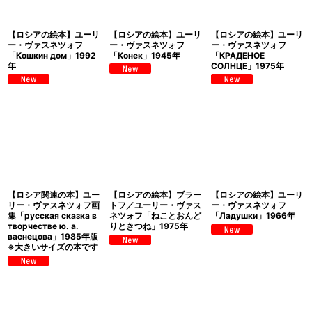
【ロシアの絵本】ユーリ
【ロシアの絵本】ユーリ
【ロシアの絵本】ユーリ
ー・ヴァスネツォフ
ー・ヴァスネツォフ
ー・ヴァスネツォフ
「Кошкин дом」1992
「Конек」1945年
「КРАДЕНОЕ
年
СОЛНЦЕ」1975年
【ロシア関連の本】ユー
【ロシアの絵本】ブラー
【ロシアの絵本】ユーリ
リー・ヴァスネツォフ画
トフ／ユーリー・ヴァス
ー・ヴァスネツォフ
集「русская сказка в
ネツォフ「ねことおんど
「Ладушки」1966年
творчестве ю. а.
りときつね」1975年
васнецова」1985年版
※大きいサイズの本です