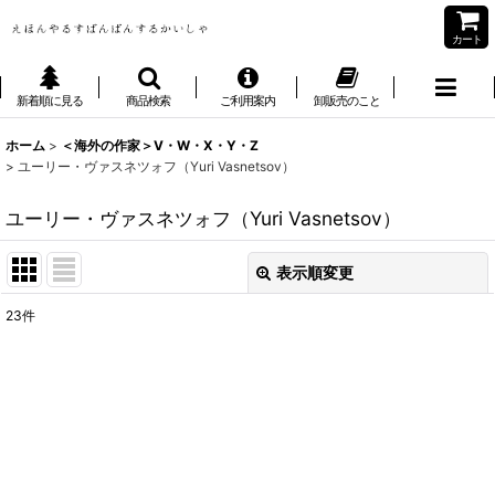
カート
新着順に見る
商品検索
ご利用案内
卸販売のこと
ホーム
>
＜海外の作家＞V・W・X・Y・Z
>
ユーリー・ヴァスネツォフ（Yuri Vasnetsov）
ユーリー・ヴァスネツォフ（Yuri Vasnetsov）
表示順変更
閉じる
23
件
表示数
:
並び順
:
絞り込む