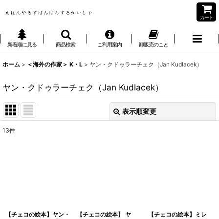
カート
新着順に見る
商品検索
ご利用案内
卸販売のこと
ホーム
>
＜海外の作家＞ K・L
>
ヤン・クドゥラーチェク（Jan Kudlacek）
ヤン・クドゥラーチェク（Jan Kudlacek）
表示順変更
閉じる
13
件
表示数
:
並び順
:
絞り込む
【チェコの絵本】ヤン・
【チェコの絵本】 ヤ
【チェコの絵本】ミレ