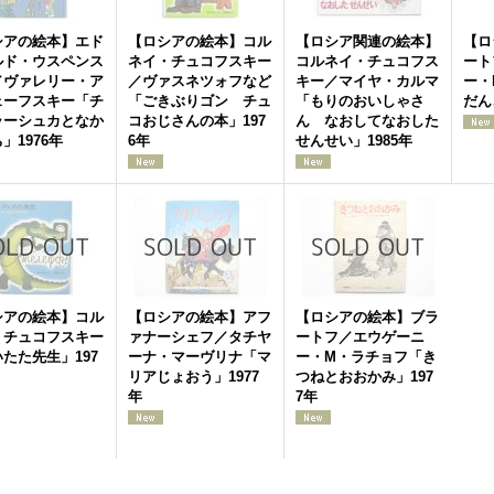
シアの絵本】エド
【ロシアの絵本】コル
【ロシア関連の絵本】
【ロ
ルド・ウスペンス
ネイ・チュコフスキー
コルネイ・チュコフス
ート
／ヴァレリー・ア
／ヴァスネツォフなど
キー／マイヤ・カルマ
ー・
ェーフスキー「チ
「ごきぶりゴン チュ
「もりのおいしゃさ
だん
ラーシュカとなか
コおじさんの本」197
ん なおしてなおした
」1976年
6年
せんせい」1985年
シアの絵本】コル
【ロシアの絵本】アフ
【ロシアの絵本】ブラ
・チュコフスキー
ァナーシェフ／タチヤ
ートフ／エウゲーニ
たた先生」197
ーナ・マーヴリナ「マ
ー・M・ラチョフ「き
リアじょおう」1977
つねとおおかみ」197
年
7年