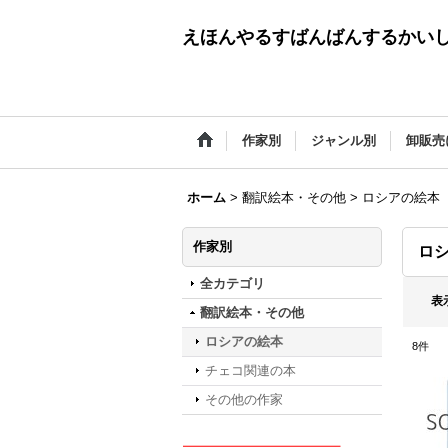
えほんやるすばんばんするかい
作家別
ジャンル別
卸販売
ホーム
>
翻訳絵本・その他
>
ロシアの絵本
作家別
ロ
全カテゴリ
表
翻訳絵本・その他
ロシアの絵本
8
件
チェコ関連の本
その他の作家