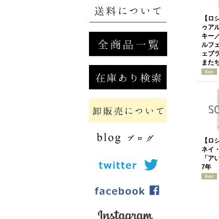
【ロ
ゥア
キー
ルフ
ェブ
またち
【ロ
ネイ
「アい
7年