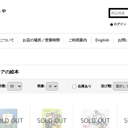
しゃ
ログイン
について
お店の場所／営業時間
ご利用案内
English
お問
シアの絵本
示数
:
画像
:
並び順
:
在庫あり