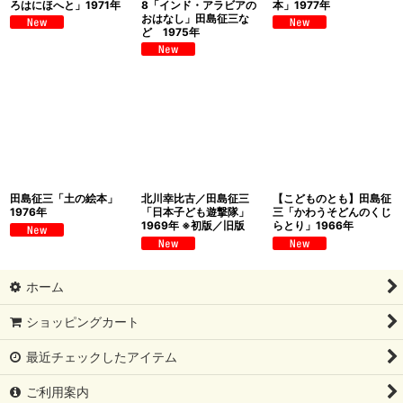
ろはにほへと」1971年
8「インド・アラビアの
本」1977年
おはなし」田島征三な
ど 1975年
田島征三「土の絵本」
北川幸比古／田島征三
【こどものとも】田島征
1976年
「日本子ども遊撃隊」
三「かわうそどんのくじ
1969年 ※初版／旧版
らとり」1966年
ホーム
ショッピングカート
最近チェックしたアイテム
ご利用案内