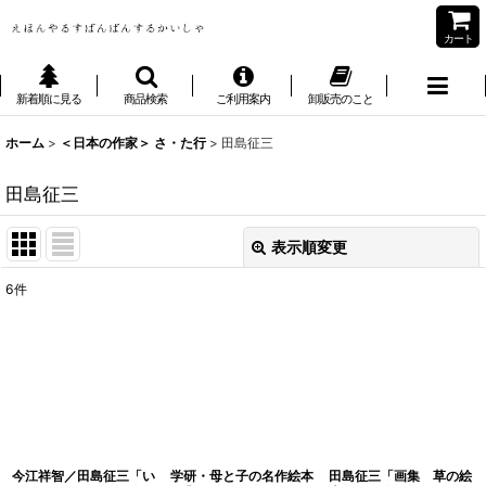
カート
新着順に見る
商品検索
ご利用案内
卸販売のこと
ホーム
>
＜日本の作家＞ さ・た行
>
田島征三
田島征三
表示順変更
閉じる
6
件
表示数
:
並び順
:
絞り込む
今江祥智／田島征三「い
学研・母と子の名作絵本
田島征三「画集 草の絵