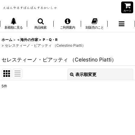
カート
新着順に見る
商品検索
ご利用案内
卸販売のこと
ホーム
>
＜海外の作家＞ P・Q・R
>
セレスティーノ・ピアッティ （Celestino Piatti）
セレスティーノ・ピアッティ （Celestino Piatti）
表示順変更
閉じる
5
件
表示数
:
並び順
:
絞り込む