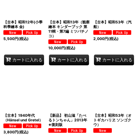
【古本】昭和12年(小學
【古本】昭和13年（観察
【古本】昭和53年（汽
科學繪本 金)
繪本 キンダーブック 第
船）
11輯・第7編 ミツバチノ
コ）
5,500
円
(税込)
2,000
円
(税込)
10,000
円
(税込)
カートに入れる
カートに入れる
カートに入れる
【古本】1940年代
【新品】 初山滋「たべ
【古本】昭和53年（オ
（Hänsel und Gretel）
るトンちゃん」2013年
トギカハリヱ ソンゴク
※復刻版
ウ）
3,800
円
(税込)