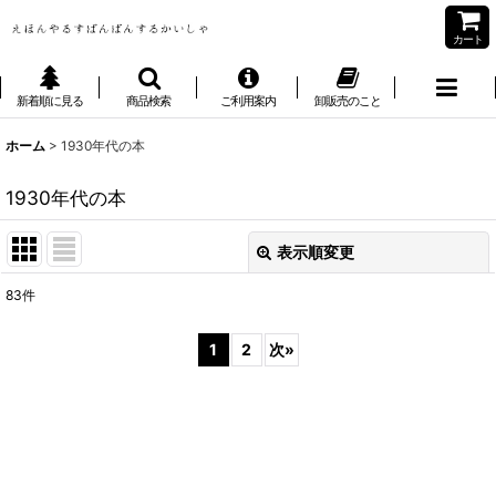
カート
新着順に見る
商品検索
ご利用案内
卸販売のこと
ホーム
>
1930年代の本
1930年代の本
表示順変更
閉じる
83
件
表示数
:
1
2
次
»
並び順
:
絞り込む