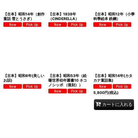
【古本】昭和14年（創作
【古本】1938年
【古本】昭和12年（小學
童話 雪とうさぎ）
（CINDERELLA）
科學絵本 鉄鋼）
【古本】昭和6年(美しい
【古本】昭和53年（絵
【古本】昭和14年(カタ
お話)
噺世界幼年叢書10 ネコ
カナ童話集)
ノシッポ （復刻））
5,800
円
(税込)
カートに入れる