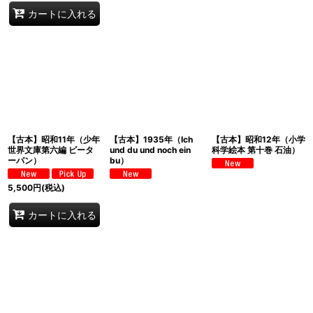
カートに入れる
【古本】昭和11年（少年
【古本】1935年（Ich
【古本】昭和12年（小学
世界文庫第六編 ピータ
und du und noch ein
科学絵本 第十巻 石油）
ーパン）
bu）
5,500
円
(税込)
カートに入れる