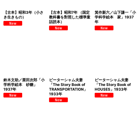
【古本】昭和3年（小さ
【古本】昭和7年 （国定
箕作新六／山下謙一「小
き生きもの）
教科書を對照した標準童
学科学絵本 家」1937
話読本）
年
鈴木文助／栗田次郎「小
ピーターシャム夫妻
ピーターシャム夫妻
学科学絵本 砂糖」
「The Story Book of
「The Story Book of
1937年
TRANSPORTATION」
HOUSES」1933年
1933年