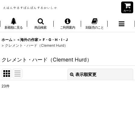
カート
新着順に見る
商品検索
ご利用案内
卸販売のこと
ホーム
>
＜海外の作家＞ F・G・H・I・J
>
クレメント・ハード（Clement Hurd）
クレメント・ハード（Clement Hurd）
表示順変更
閉じる
23
件
表示数
:
並び順
:
絞り込む