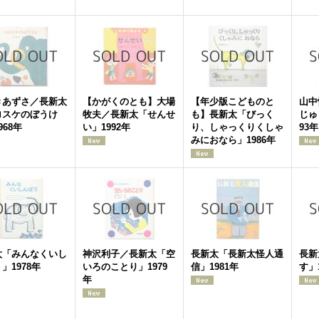
きあずさ／長新太
【かがくのとも】大場
【年少版こどものと
山中
ロスケのぼうけ
牧夫／長新太「せんせ
も】長新太「びっく
じゅ
968年
い」1992年
り、しゃっくりくしゃ
93年
みにおなら」1986年
太「みんなくいし
神沢利子／長新太「空
長新太「長新太怪人通
長新
」1978年
いろのことり」1979
信」1981年
す」
年