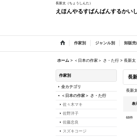
長新太（ちょうしんた）
えほんやるすばんばんするかい
作家別
ジャンル別
卸販売
ホーム
>
＜日本の作家＞ さ・た行
>
長新太
作家別
長
全カテゴリ
長新
＜日本の作家＞ さ・た行
表
佐々木マキ
佐野洋子
68
件
佐藤忠良
スズキコージ