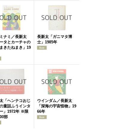
ミナミ／長新太
長新太「ガニマタ博
ータとカーチャの
士」1985年
まきたねまき」19
太「ヘンテコおじ
ウインダム／長新太
の童話ふうインタ
「深海の宇宙怪物」19
ー」1972年 ※限
66年
00部