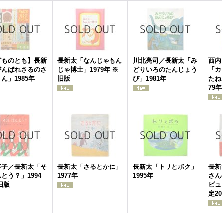
どものとも】長新
長新太「なんじゃもん
川北亮司／長新太「み
西内
がんばれさるのさ
じゃ博士」1979年 ※
どりいろのたんじょう
「カ
ん」1985年
旧版
び」1981年
たね
79年
享子／長新太「そ
長新太「さるとかに」
長新太「トリとボク」
長新
とう？」1994
1977年
1995年
さん
旧版
ビュ
定20