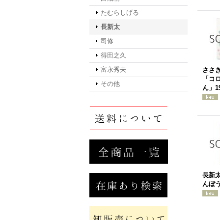
たむらしげる
長新太
司修
得田之久
富永秀夫
ささ
「コ
その他
ん」1
長新
んぼう