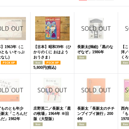
】1963年（こ
【古本】昭和39年（ひ
長新太(挿絵)「黒のな
【こ
のとも いそっぷ
かりのくに おはよう
ぞなぞ」1986年
洋／
なし)
おうさま）
くろ
5,800円
(税込)
どものとも年少
庄野英二／長新太「星
長新太「長新太のチチ
西内
長新太「ころんだ
の牧場」1964年 ※旧
ンプイプイ旅行」200
「も
だ」1982年
版（大型版）
4年
197