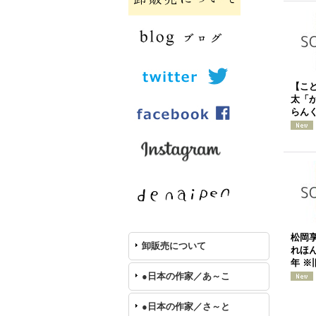
【こ
太「
らんく
松岡
卸販売について
れほん
年 ※
●日本の作家／あ～こ
●日本の作家／さ～と