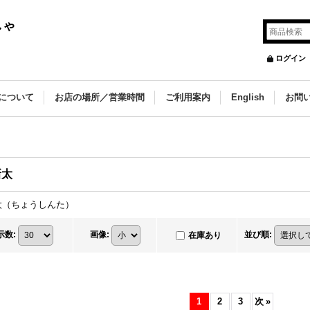
しゃ
ログイン
について
お店の場所／営業時間
ご利用案内
English
お問
新太
太（ちょうしんた）
示数
:
画像
:
並び順
:
在庫あり
1
2
3
次
»