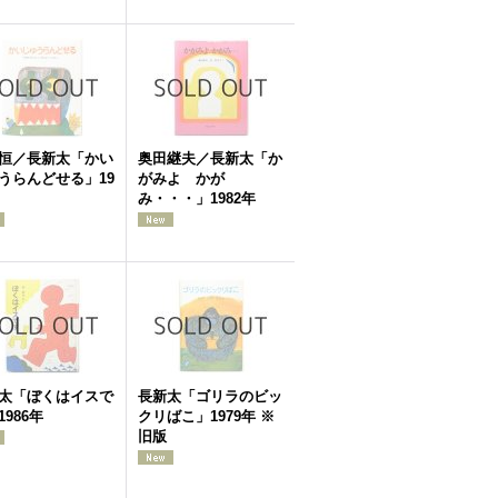
恒／長新太「かい
奥田継夫／長新太「か
うらんどせる」19
がみよ かが
み・・・」1982年
太「ぼくはイスで
長新太「ゴリラのビッ
1986年
クリばこ」1979年 ※
旧版