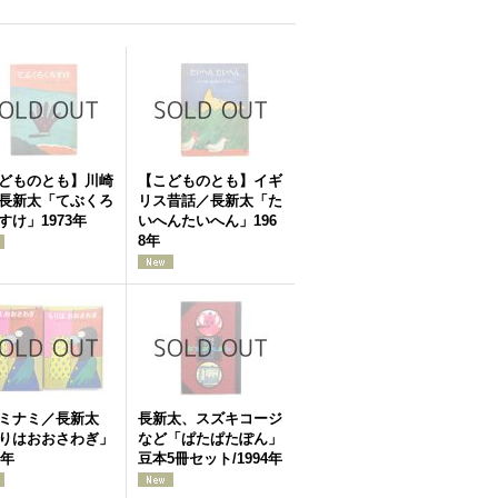
どものとも】川崎
【こどものとも】イギ
長新太「てぶくろ
リス昔話／長新太「た
すけ」1973年
いへんたいへん」196
8年
ミナミ／長新太
長新太、スズキコージ
りはおおさわぎ」
など「ぱたぱたぽん」
0年
豆本5冊セット/1994年