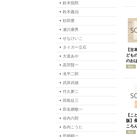
鈴木悦郎
鈴木義治
杉田豊
瀬川康男
せなけいこ
タイガー立石
【古本
ども
大道あや
のおは
高羽賢一
滝平二郎
武井武雄
竹久夢二
田島征三
田名網敬一
【こ
谷内六郎
版】
ころん
谷内こうた
田畑精一