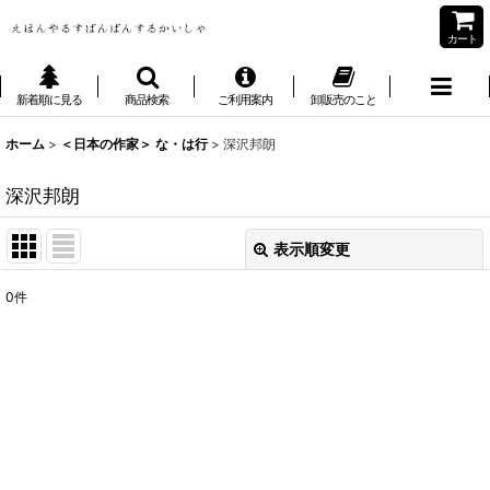
カート
新着順に見る
商品検索
ご利用案内
卸販売のこと
ホーム
>
＜日本の作家＞ な・は行
>
深沢邦朗
深沢邦朗
表示順変更
閉じる
0
件
表示数
:
並び順
:
絞り込む