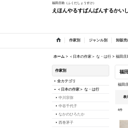
福田庄助（ふくだしょうすけ）
えほんやるすばんばんするかい
作家別
ジャンル別
卸販売
ホーム
>
＜日本の作家＞ な・は行
>
福田庄
作家別
福
全カテゴリ
福田
＜日本の作家＞ な・は行
表
中川宗弥
中谷千代子
4
件
なかのひろたか
西巻茅子