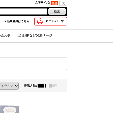
文字サイズ
:
0
カートの中身
新規登録はこちら
い合わせ
当店HPなど関連ページ
表示方法
: