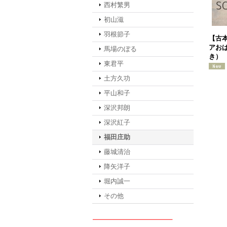
西村繁男
初山滋
羽根節子
【古本
アお
馬場のぼる
き）
東君平
土方久功
平山和子
深沢邦朗
深沢紅子
福田庄助
藤城清治
降矢洋子
堀内誠一
その他