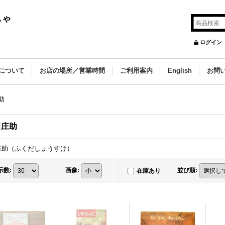
しゃ
ログイン
について
お店の場所／営業時間
ご利用案内
English
お問
助
田庄助
庄助（ふくだしょうすけ）
示数
:
画像
:
並び順
:
在庫あり