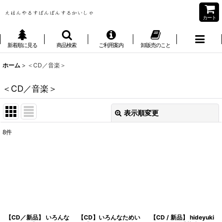
カート
新着順に見る
商品検索
ご利用案内
卸販売のこと
ホーム
>
＜CD／音楽＞
＜CD／音楽＞
表示順変更
閉じる
8
件
表示数
:
並び順
:
絞り込む
【CD／新品】 いろんな
【CD】いろんなためい
【CD / 新品】 hideyuki