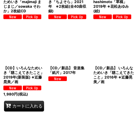
ためいき「majimaji ま
き「ちよそら」2021
hashimoto「草稿」
じまじ／sowaka そわ
年 ※2枚組(全40曲収
2019年 ※花松あゆみ
か」2枚組CD
録)
(絵)
【CD】いろんなためい
【CD／新品】 音楽集
【CD／新品】 いろんな
き「聴こえてきたこと」
「紙片」2017年
ためいき「聴こえてきた
2019年(新装版) ※近藤
こと」2016年 ※近藤晃
晃美／画
美／画
1,980
円
(税込)
カートに入れる