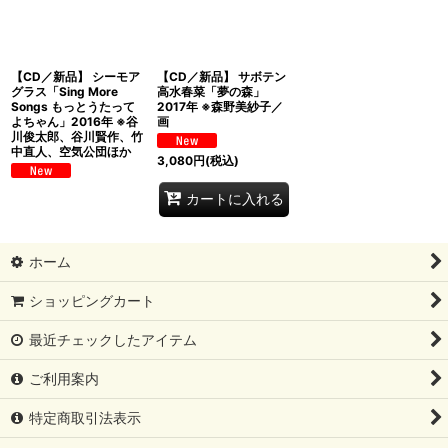
【CD／新品】 シーモア
【CD／新品】 サボテン
グラス「Sing More
高水春菜「夢の森」
Songs もっとうたって
2017年 ※森野美紗子／
よちゃん」2016年 ※谷
画
川俊太郎、谷川賢作、竹
中直人、空気公団ほか
3,080
円
(税込)
カートに入れる
ホーム
ショッピングカート
最近チェックしたアイテム
ご利用案内
特定商取引法表示