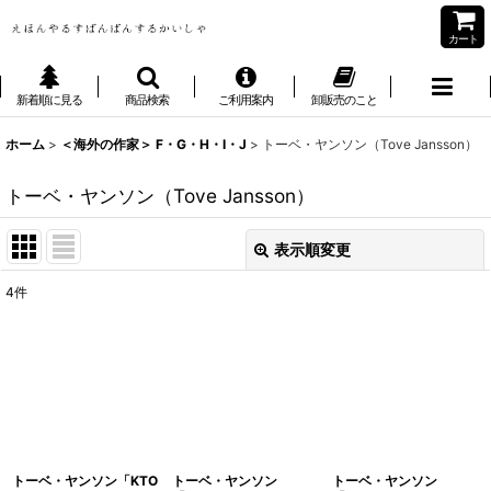
カート
新着順に見る
商品検索
ご利用案内
卸販売のこと
ホーム
>
＜海外の作家＞ F・G・H・I・J
>
トーベ・ヤンソン（Tove Jansson）
トーベ・ヤンソン（Tove Jansson）
表示順変更
閉じる
4
件
表示数
:
並び順
:
絞り込む
トーベ・ヤンソン「KTO
トーベ・ヤンソン
トーベ・ヤンソン