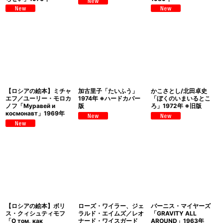
【ロシアの絵本】ミチャ
加古里子「たいふう」
かこさとし/北田卓史
エフ／ユーリー・モロカ
1974年 ※ハードカバー
「ぼくのいまいるとこ
ノフ「Муравей и
版
ろ」1972年 ※旧版
космонавт」1969年
【ロシアの絵本】ボリ
ローズ・ワイラー、ジェ
バーニス・マイヤーズ
ス・クィシュティモフ
ラルド・エイムズ／レオ
「GRAVITY ALL
「О том, как
ナード・ワイスガード
AROUND」1963年