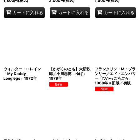
1,800
円
(税込)
2,000
円
(税込)
1,800
円
(税込)
カートに入れる
カートに入れる
カートに入れる
ウォルター・ロレイン
【かがくのとも】大沼鉄
フランクリン・M・ブラ
「My Daddy
郎／小川忠博「ゆげ」
ンリー／エド・エンバリ
Longlegs」1972年
1979年
ー「ぴかっごろごろ」
1968年 ※旧版／初版