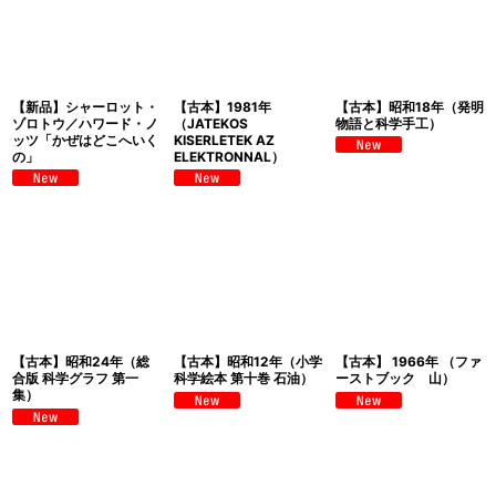
【新品】シャーロット・
【古本】1981年
【古本】昭和18年（発明
ゾロトウ／ハワード・ノ
（JATEKOS
物語と科学手工）
ッツ「かぜはどこへいく
KISERLETEK AZ
の」
ELEKTRONNAL）
【古本】昭和24年（総
【古本】昭和12年（小学
【古本】 1966年 （ファ
合版 科学グラフ 第一
科学絵本 第十巻 石油）
ーストブック 山）
集）