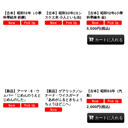
【古本】昭和12年（小學
【古本】昭和32年(ヨシ
【古本】昭和12年(小學
科學絵本 鉄鋼）
スケエ本 小人といも虫)
科學繪本 金)
5,500
円
(税込)
カートに入れる
【新品】アーマ・E・ウ
【新品】ゲアリック／レ
【古本】昭和53年（汽
ェバー「じめんのうえと
ナード・ワイスガード
船）
じめんのした」
「あめがふるときちょう
ちょうはどこへ」
2,000
円
(税込)
カートに入れる