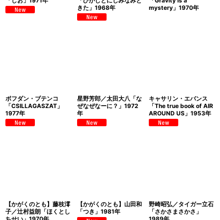
「しお」1971年
「ひがしとにしみなみと
「Gravity is a
きた」1968年
mystery」1970年
ボフダン・ブテンコ
星野芳郎／太田大八「な
キャサリン・エバンス
「CSILLAGASZAT」
ぜなぜなーに？」1972
「The true book of AIR
1977年
年
AROUND US」1953年
【かがくのとも】藤枝澪
【かがくのとも】山田和
野崎昭弘／タイガー立石
子／辻村益朗「ほくとし
「つき」1981年
「さかさまさかさ」
ちせい」1970年
1989年