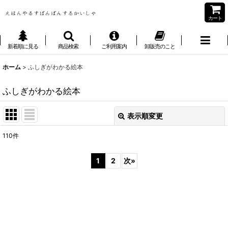
カート
新着順に見る
商品検索
ご利用案内
卸販売のこと
ホーム
>
ふしぎがわかる絵本
ふしぎがわかる絵本
表示順変更
閉じる
110
件
表示数
:
1
2
次
»
並び順
:
絞り込む