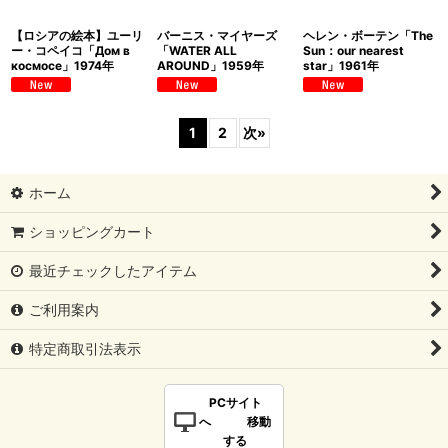
【ロシアの絵本】ユーリ
バーニス・マイヤーズ
ヘレン・ボーテン「The
ー・コペイコ「Дом в
「WATER ALL
Sun：our nearest
космосе」1974年
AROUND」1959年
star」1961年
1
2
次
»
ホーム
ショッピングカート
最近チェックしたアイテム
ご利用案内
特定商取引法表示
PCサイト
へ 移動
する