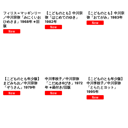
絞り込む
フィリス＝マッギンリー
【こどものとも】中川宗
【こどものとも】中川宗
／中川宗弥「みにくいお
弥「はじめてのゆき」
弥「おてがみ」1983年
ひめさま」1968年 ※旧
1982年
版
【こどものとも年少版】
中川李枝子／中川宗弥
【こどものとも年少版】
まどみちお／中川宗弥
「こだぬき6ぴき」1972
中川李枝子／中川宗弥
「ぞうさん」1979年
年 ※函付き/旧版
「とらたとヨット」
1995年