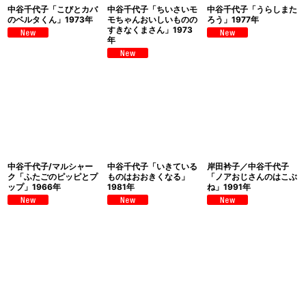
中谷千代子「こびとカバ
中谷千代子「ちいさいモ
中谷千代子「うらしまた
のベルタくん」1973年
モちゃんおいしいものの
ろう」1977年
すきなくまさん」1973
年
中谷千代子/マルシャー
中谷千代子「いきている
岸田衿子／中谷千代子
ク「ふたごのピッピとプ
ものはおおきくなる」
「ノアおじさんのはこぶ
ップ」1966年
1981年
ね」1991年