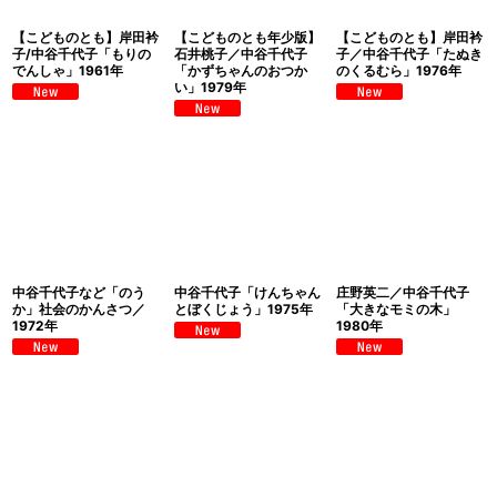
【こどものとも】岸田衿
【こどものとも年少版】
【こどものとも】岸田衿
子/中谷千代子「もりの
石井桃子／中谷千代子
子／中谷千代子「たぬき
でんしゃ」1961年
「かずちゃんのおつか
のくるむら」1976年
い」1979年
中谷千代子など「のう
中谷千代子「けんちゃん
庄野英二／中谷千代子
か」社会のかんさつ／
とぼくじょう」1975年
「大きなモミの木」
1972年
1980年