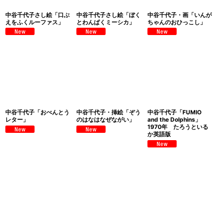
中谷千代子さし絵「口ぶ
中谷千代子さし絵「ぼく
中谷千代子・画「いんが
えをふくルーファス」
とわんぱくミーシカ」
ちゃんのおひっこし」
中谷千代子「おべんとう
中谷千代子・挿絵「ぞう
中谷千代子「FUMIO
レター」
のはなはなぜながい」
and the Dolphins」
1970年 たろうといる
か英語版