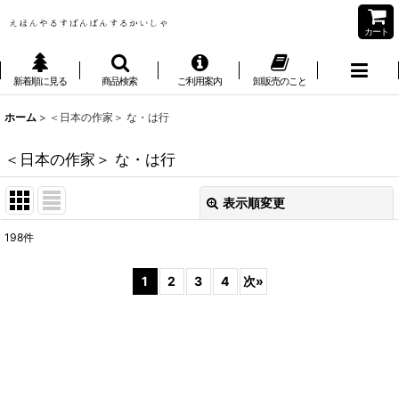
カート
新着順に見る
商品検索
ご利用案内
卸販売のこと
ホーム
>
＜日本の作家＞ な・は行
＜日本の作家＞ な・は行
表示順変更
閉じる
198
件
サブカテゴリ
:
1
2
3
4
次
»
表示数
:
並び順
: