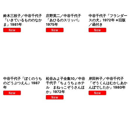
鈴木三枝子／中谷千代子
庄野英二／中谷千代子
中谷千代子「フランダー
「いきているもののなか
「あひるのスリッパ」
スの犬」1972年 ※旧版
ま」1981年
1975年
／函付き
中谷千代子「ぼくのうち
松谷みよ子全集10／中谷
岸田衿子／中谷千代子
のどうぶつえん」1987
千代子「ちょうちょホテ
「ぞうくんはむかしあか
年
ル まねっこぞうさんほ
んぼでしたか」1980年
か」1972年