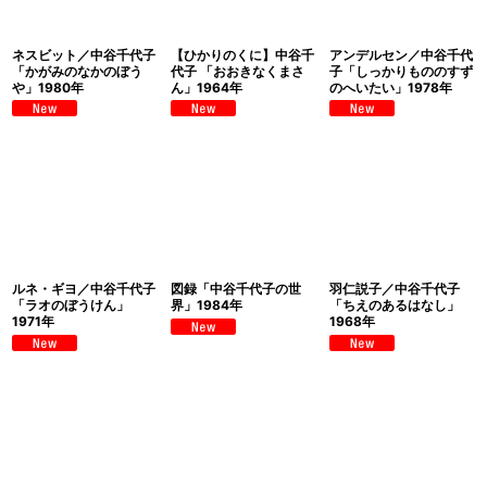
ネスビット／中谷千代子
【ひかりのくに】中谷千
アンデルセン／中谷千代
「かがみのなかのぼう
代子 「おおきなくまさ
子「しっかりもののすず
や」1980年
ん」1964年
のへいたい」1978年
ルネ・ギヨ／中谷千代子
図録「中谷千代子の世
羽仁説子／中谷千代子
「ラオのぼうけん」
界」1984年
「ちえのあるはなし」
1971年
1968年