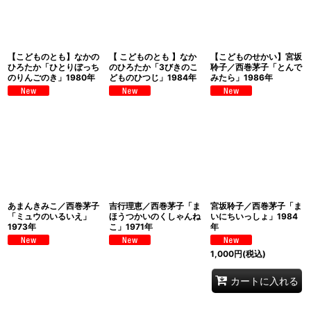
【こどものとも】なかの
【 こどものとも 】なか
【こどものせかい】宮坂
ひろたか「ひとりぼっち
のひろたか「3びきのこ
聆子／西巻茅子「とんで
のりんごのき」1980年
どものひつじ」1984年
みたら」1986年
あまんきみこ／西巻茅子
吉行理恵／西巻茅子「ま
宮坂聆子／西巻茅子「ま
「ミュウのいるいえ」
ほうつかいのくしゃんね
いにちいっしょ」1984
1973年
こ」1971年
年
1,000
円
(税込)
カートに入れる