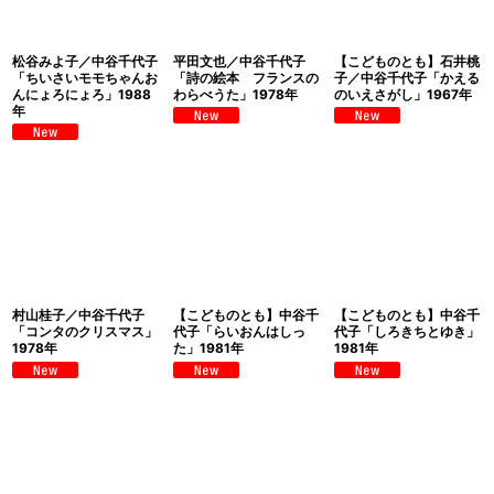
松谷みよ子／中谷千代子
平田文也／中谷千代子
【こどものとも】石井桃
「ちいさいモモちゃんお
「詩の絵本 フランスの
子／中谷千代子「かえる
んにょろにょろ」1988
わらべうた」1978年
のいえさがし」1967年
年
村山桂子／中谷千代子
【こどものとも】中谷千
【こどものとも】中谷千
「コンタのクリスマス」
代子「らいおんはしっ
代子「しろきちとゆき」
1978年
た」1981年
1981年