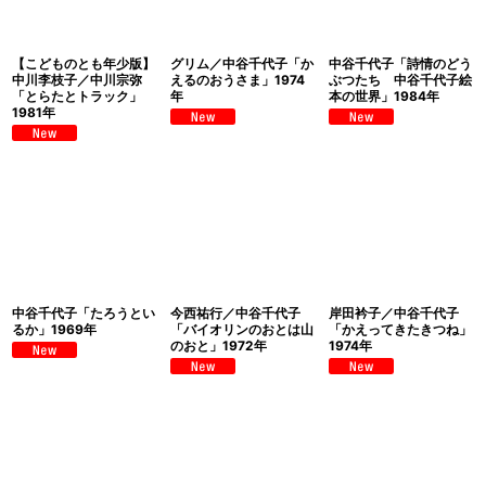
【こどものとも年少版】
グリム／中谷千代子「か
中谷千代子「詩情のどう
中川李枝子／中川宗弥
えるのおうさま」1974
ぶつたち 中谷千代子絵
「とらたとトラック」
年
本の世界」1984年
1981年
中谷千代子「たろうとい
今西祐行／中谷千代子
岸田衿子／中谷千代子
るか」1969年
「バイオリンのおとは山
「かえってきたきつね」
のおと」1972年
1974年