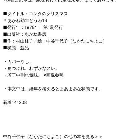
■タイトル：コンタのクリスマス
＊あかね幼年どうわ16
■発行年：1978年 第1刷発行
■出版社：あかね書房
■作：村山桂子／絵：中谷千代子（なかたにちよこ）
■状態：並品
・カバーなし。
・角つぶれ、わずかなスレ。
・若干中割れ気味。 ※画像参照
・本文中は、経年を考えるとまあまあな状態です。
新着141208
中谷千代子（なかたにちよこ）の他の本を見る＞＞