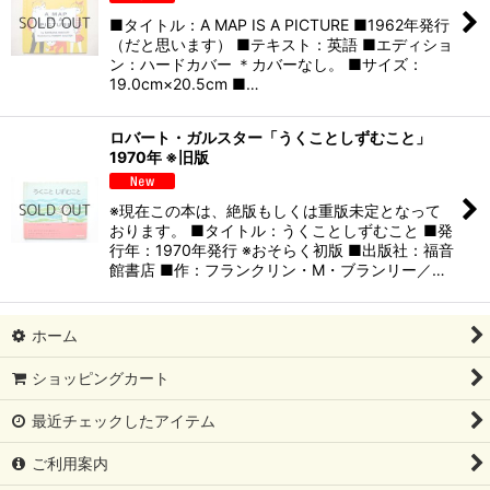
■タイトル：A MAP IS A PICTURE ■1962年発行
（だと思います） ■テキスト：英語 ■エディショ
ン：ハードカバー ＊カバーなし。 ■サイズ：
19.0cm×20.5cm ■…
ロバート・ガルスター「うくことしずむこと」
1970年 ※旧版
※現在この本は、絶版もしくは重版未定となって
おります。 ■タイトル：うくことしずむこと ■発
行年：1970年発行 ※おそらく初版 ■出版社：福音
館書店 ■作：フランクリン・M・ブランリー／…
ホーム
ショッピングカート
最近チェックしたアイテム
ご利用案内