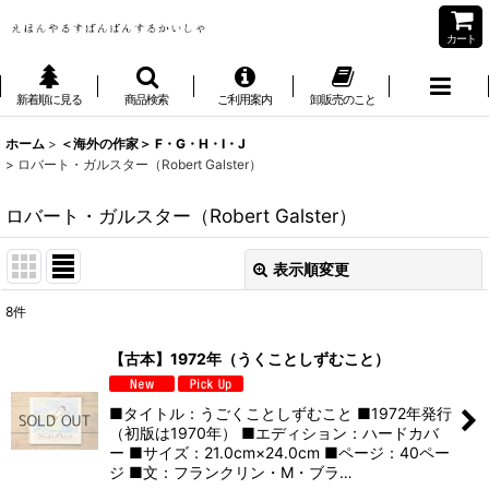
カート
新着順に見る
商品検索
ご利用案内
卸販売のこと
ホーム
>
＜海外の作家＞ F・G・H・I・J
>
ロバート・ガルスター（Robert Galster）
ロバート・ガルスター（Robert Galster）
表示順変更
閉じる
8
件
表示数
:
【古本】1972年（うくことしずむこと）
並び順
:
■タイトル：うごくことしずむこと ■1972年発行
（初版は1970年） ■エディション：ハードカバ
絞り込む
ー ■サイズ：21.0cm×24.0cm ■ページ：40ペー
ジ ■文：フランクリン・M・ブラ…