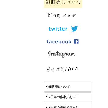
卸販売について
●日本の作家／あ～こ
●日本の作家／さ～と