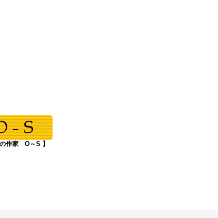
国の作家 O～S 】