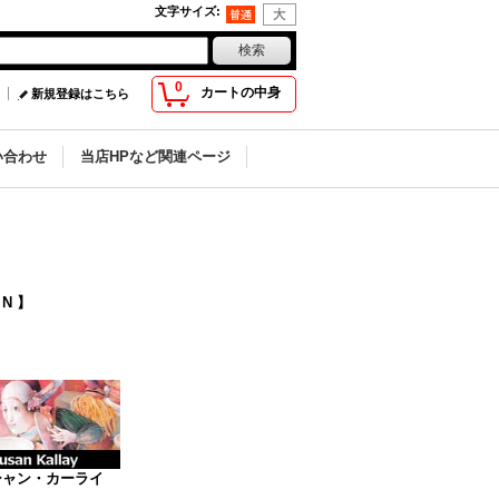
文字サイズ
:
0
カートの中身
新規登録はこちら
い合わせ
当店HPなど関連ページ
N 】
シャン・カーライ