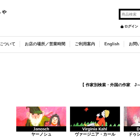
しゃ
ログイン
について
お店の場所／営業時間
ご利用案内
English
お問
【 作家別検索・外国の作家 J～
ヤーノシュ
ヴァージニア・カール
ドゥ