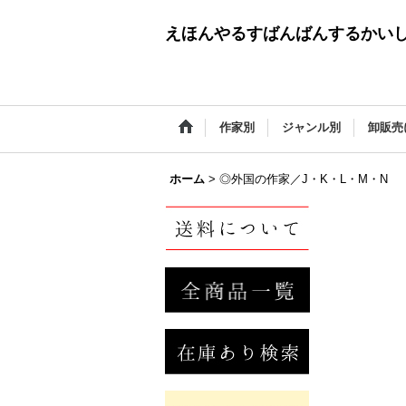
えほんやるすばんばんするかい
作家別
ジャンル別
卸販売
ホーム
>
◎外国の作家／J・K・L・M・N