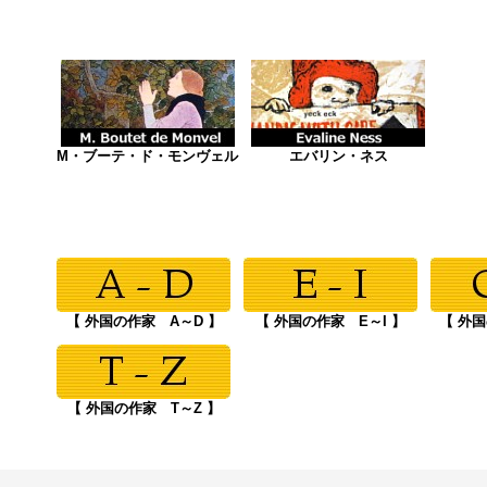
M・ブーテ・ド・モンヴェル
エバリン・ネス
【 外国の作家 A～D 】
【 外国の作家 E～I 】
【 外
【 外国の作家 T～Z 】