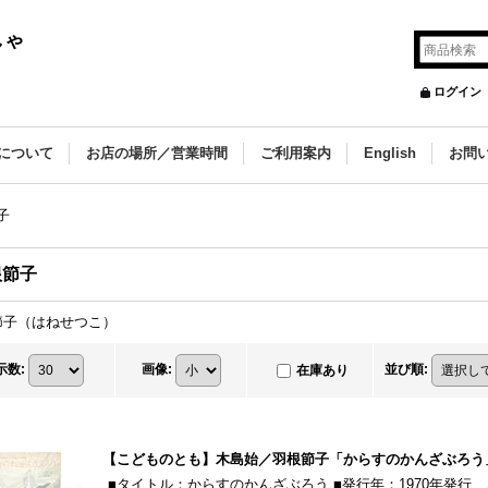
しゃ
ログイン
について
お店の場所／営業時間
ご利用案内
English
お問
子
根節子
節子（はねせつこ）
示数
:
画像
:
並び順
:
在庫あり
【こどものとも】木島始／羽根節子「からすのかんざぶろう」
■タイトル：からすのかんざぶろう ■発行年：1970年発行 