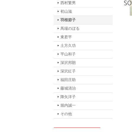
西村繁男
初山滋
羽根節子
馬場のぼる
東君平
土方久功
平山和子
深沢邦朗
深沢紅子
福田庄助
藤城清治
降矢洋子
堀内誠一
その他