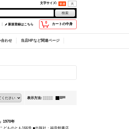
文字サイズ
:
0
カートの中身
新規登録はこちら
い合わせ
当店HPなど関連ページ
表示方法
:
1970年
こどものとも166号 ■出版社：福音館書店