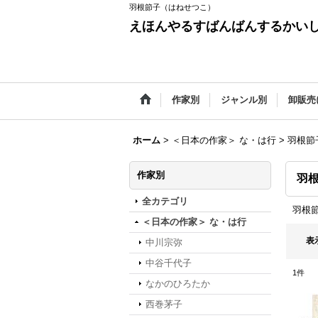
羽根節子（はねせつこ）
えほんやるすばんばんするかい
作家別
ジャンル別
卸販売
ホーム
>
＜日本の作家＞ な・は行
>
羽根節
作家別
羽
全カテゴリ
羽根
＜日本の作家＞ な・は行
表
中川宗弥
中谷千代子
1
件
なかのひろたか
西巻茅子