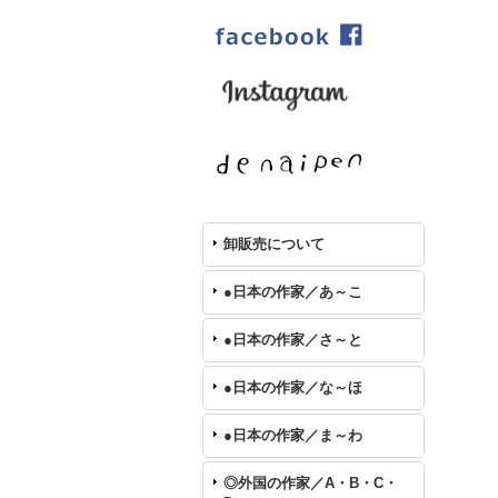
卸販売について
●日本の作家／あ～こ
●日本の作家／さ～と
●日本の作家／な～ほ
●日本の作家／ま～わ
◎外国の作家／A・B・C・