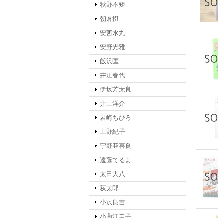
秋野不矩
朝倉摂
安西水丸
安野光雅
飯沢匡
井江春代
伊坂芳太良
井上洋介
岩崎ちひろ
上野紀子
宇野亜喜良
遠藤てるよ
太田大八
荻太郎
小沢良吉
小薗江圭子