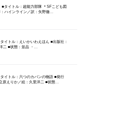
■タイトル：超能力部隊 ＊SFこども図
 ■作：ハインライン／訳：矢野徹…
タイトル：えいかいわえほん ■出版社：
洋二 ■状態：並品 ・…
タイトル：六つのカバンの物語 ■発行
：立原えりか／絵：久里洋二 ■状態…