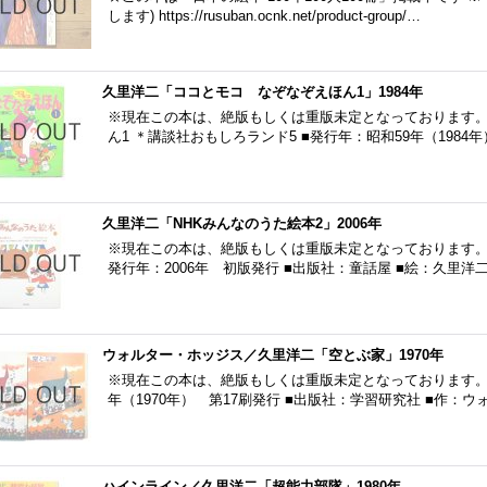
します) https://rusuban.ocnk.net/product-group/…
久里洋二「ココとモコ なぞなぞえほん1」1984年
※現在この本は、絶版もしくは重版未定となっております。
ん1 ＊講談社おもしろランド5 ■発行年：昭和59年（1984
久里洋二「NHKみんなのうた絵本2」2006年
※現在この本は、絶版もしくは重版未定となっております。 
発行年：2006年 初版発行 ■出版社：童話屋 ■絵：久里洋
ウォルター・ホッジス／久里洋二「空とぶ家」1970年
※現在この本は、絶版もしくは重版未定となっております。 
年（1970年） 第17刷発行 ■出版社：学習研究社 ■作
ハインライン／久里洋二「超能力部隊」1980年