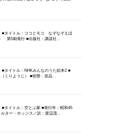
 ■タイトル：ココとモコ なぞなぞえほ
年） 第5刷発行 ■出版社：講談社…
■タイトル：NHKみんなのうた絵本2 ■
二（くりようじ） ■状態：並品…
■タイトル：空とぶ家 ■発行年：昭和45
：ウォルター・ホッジス／訳：渡辺茂…