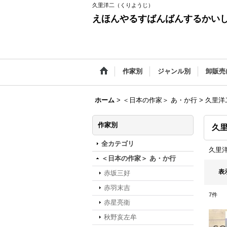
久里洋二（くりようじ）
えほんやるすばんばんするかい
作家別
ジャンル別
卸販売
ホーム
>
＜日本の作家＞ あ・か行
>
久里洋
作家別
久
全カテゴリ
久里
＜日本の作家＞ あ・か行
表
赤坂三好
赤羽末吉
7
件
赤星亮衛
秋野亥左牟