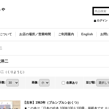
しゃ
ログイン
について
お店の場所／営業時間
ご利用案内
English
お問
二
里洋二
洋二（くりようじ）
示数
:
画像
:
並び順
:
在庫あり
【古本】1963年（ブルンブルンおくつ）
★この本は「日本の絵本 100年100人100冊」掲載本です 