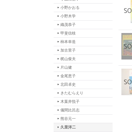
小野かおる
小野木学
織茂恭子
甲斐信枝
柿本幸造
加古里子
梶山俊夫
片山健
金尾恵子
北田卓史
きたむらえり
木葉井悦子
儀間比呂志
熊谷元一
久里洋二