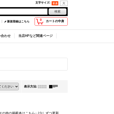
文字サイズ
:
0
カートの中身
新規登録はこちら
い合わせ
当店HPなど関連ページ
表示方法
:
※その他の掲載本はこちら↓ (少しずつ更新