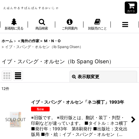
カート
新着順に見る
商品検索
ご利用案内
卸販売のこと
ホーム
>
＜海外の作家＞ M・N・O
>
イブ・スパング・オルセン（Ib Spang Olsen）
イブ・スパング・オルセン（Ib Spang Olsen）
表示順変更
閉じる
12
件
表示数
:
イブ・スパング・オルセン「ネコ横丁」1993年
並び順
:
※旧版です。 ※現行版とは、翻訳・装丁・判型・
印刷などが違っています。 ■タイトル：ネコ横丁
絞り込む
■発行年：1993年 第8刷発行 ■出版社：文化出
版局 ■作・絵：イブ・スパング・オルセン（…