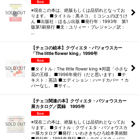
※現在この本は、絶版もしくは品切れとなってお
ります。 ■タイトル：黒ネコ、ミコシュのぼうけ
ん ■出版社：ほるぷ出版 ■発行年：1993年 第1
版第1刷発行 ■文：ユリィー・ブレジャン／訳：
…
【チェコの絵本】クヴィエタ・パツォウスカー
「The little flower king」1996年
■タイトル：The little flower king ※邦題「小さな
花の王様」 ■1996年発行（だと思います） ■テ
キスト：英語 ■エディション：ハードカバー ＊カ
バーなし。 ■サイ…
【チェコ関連の本】クヴィエタ・パツォウスカー
展カタログ／図録 1995年
※現在この本は、絶版もしくは品切れとなってお
ります。 ■タイトル：クヴィエタ・パツォウスカ
ー展カタログ ■発行：いわさきちひろ絵本美術館
■発行年：1995年発行 ■絵：クヴィエタ・パツ