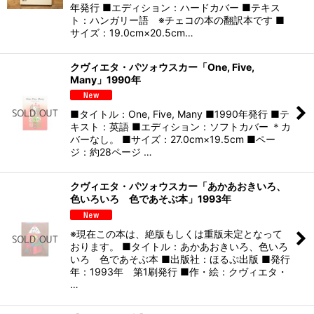
年発行 ■エディション：ハードカバー ■テキス
絞り込む
ト：ハンガリー語 ※チェコの本の翻訳本です ■
サイズ：19.0cm×20.5cm…
クヴィエタ・パツォウスカー「One, Five,
Many」1990年
■タイトル：One, Five, Many ■1990年発行 ■テ
キスト：英語 ■エディション：ソフトカバー ＊カ
バーなし。 ■サイズ：27.0cm×19.5cm ■ペー
ジ：約28ページ …
クヴィエタ・パツォウスカー「あかあおきいろ、
色いろいろ 色であそぶ本」1993年
※現在この本は、絶版もしくは重版未定となって
おります。 ■タイトル：あかあおきいろ、色いろ
いろ 色であそぶ本 ■出版社：ほるぷ出版 ■発行
年：1993年 第1刷発行 ■作・絵：クヴィエタ・
…