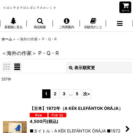
カート
新着順に見る
商品検索
ご利用案内
卸販売のこと
ホーム
>
＜海外の作家＞ P・Q・R
＜海外の作家＞ P・Q・R
表示順変更
閉じる
257
件
サブカテゴリ
:
1
2
3
...
5
次
»
表示数
:
【古本】1972年（A KÉK ELEFÁNTOK ÓRÁJA）
4,500
円
(税込)
並び順
:
■タイトル：A KÉK ELEFÁNTOK ÓRÁJA ■1972