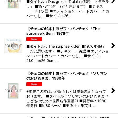
■タイトル：Das grosse Tralala ※邦題「トラララ
ラ」 ■1978年発行（だと思います） ■テキス
ト：ドイツ語 ■エディション：ハードカバー ＊カ
バーなし。 ■サイズ：26…
【チェコの絵本】ヨゼフ・パレチェク「The
surprise kitten」1976年
■タイトル：The surprise kitten ■1976年発行
（だと思います） ■テキスト：英語 ■エディショ
ン：ハードカバー ＊カバーなし。 ■サイズ：
21.0cm×26.0cm …
【チェコの絵本】ヨゼフ・パレチェク「ソリマン
のおひめさま」1980年
※現在この本は、絶版もしくは重版未定となって
おります。 ■タイトル：ソリマンのおひめさま ＊
こどものための世界名作童話21 ■発行年：1980
年発行 ■約80ページ ■出版社：集英社 …