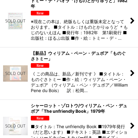
トミー・デ・パオラ「けものとかりゅうど」1982
年
※現在この本は、絶版もしくは重版未定となって
おります。 ■タイトル：けものとかりゅうど ＊も
じのないえほん ■発行年：1982年 第1刷発行 ■
出版社：ほるぷ出版 ■作・絵：トミー・デ・…
【新品】ウィリアム・ペーン・デュボア「ものぐ
さトミー」
《 この商品は、新品／新刊です 》 ■タイトル：
ものぐさトミー ■作・絵：ウィリアム・ペーン・
デュボア （ウィリアム・ペン・デュボア／William
Pene du Bois） 訳：松岡…
シャーロット・ゾロトウ/ウィリアム・ペン・デュ
ボア「The unfriendly Book」1979年
■タイトル：The unfriendly Book ■1979年発行
（だと思います） ■テキスト：英語 ■エディショ
ン：ハードカバー ＊カバー付き。 ■サイズ：