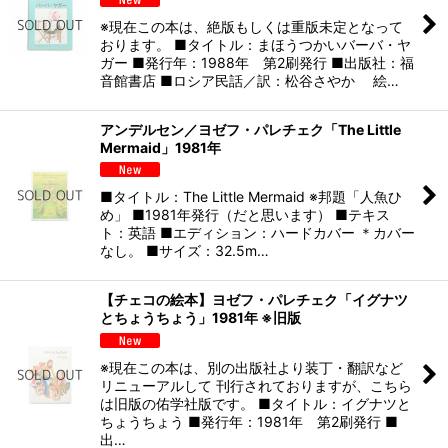
※現在この本は、絶版もしくは重版未定となって
おります。 ■タイトル：まほうつかいバーバ・ヤ
ガー ■発行年：1988年 第2刷発行 ■出版社：福
音館書店 ■ロシア民話／訳：松谷さやか 絵…
アンデルセン／ヨゼフ・パレチェク「The Little
Mermaid」1981年
■タイトル：The Little Mermaid ※邦題「人魚ひ
め」 ■1981年発行（だと思います） ■テキス
ト：英語 ■エディション：ハードカバー ＊カバー
なし。 ■サイズ：32.5m…
【チェコの絵本】ヨゼフ・パレチェク「イグナツ
とちょうちょう」1981年 ※旧版
※現在この本は、別の出版社より装丁・翻訳など
リニューアルして 刊行されておりますが、こちら
は旧版の佑学社版です。 ■タイトル：イグナツと
ちょうちょう ■発行年：1981年 第2刷発行 ■
出…