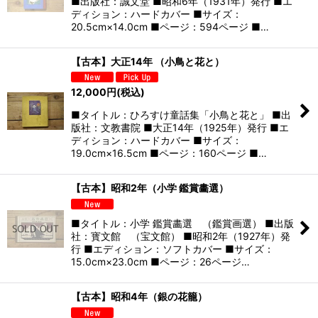
■出版社：誠文堂 ■昭和6年（1931年）発行 ■エ
ディション：ハードカバー ■サイズ：
20.5cm×14.0cm ■ページ：594ページ ■…
【古本】大正14年 （小鳥と花と）
12,000
円
(税込)
■タイトル：ひろすけ童話集「小鳥と花と」 ■出
版社：文教書院 ■大正14年（1925年）発行 ■エ
ディション：ハードカバー ■サイズ：
19.0cm×16.5cm ■ページ：160ページ ■…
【古本】昭和2年（小学 鑑賞畵選）
■タイトル：小学 鑑賞畵選 （鑑賞画選） ■出版
社：寳文館 （宝文館） ■昭和2年（1927年）発
行 ■エディション：ソフトカバー ■サイズ：
15.0cm×23.0cm ■ページ：26ページ…
【古本】昭和4年（銀の花籠）