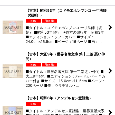
【古本】昭和53年（コドモヱホンブンコ 一寸法師
（復刻））
■タイトル：コドモヱホンブンコ 一寸法師（復
刻） ■昭和53年発行 ※原本の発行年：昭和3年
■エディション：ソフトカバー ■サイズ：
24.0cm×16.5cm ■ページ：16ページ ■画：…
【古本】大正9年（世界名著文庫 第十二篇 悪い仲
間）
■タイトル：世界名著文庫 第十二篇 悪い仲間 ■
大正9年発行 ■エディション：ハードカバー ＊カ
バー付き ■サイズ：15.0cm×11 .5cm ■ページ：
200ページ ■作：ウラヂミル・…
【古本】昭和6年（アンデルセン童話集）
■タイトル：アンデルセン童話集 世界童話大系