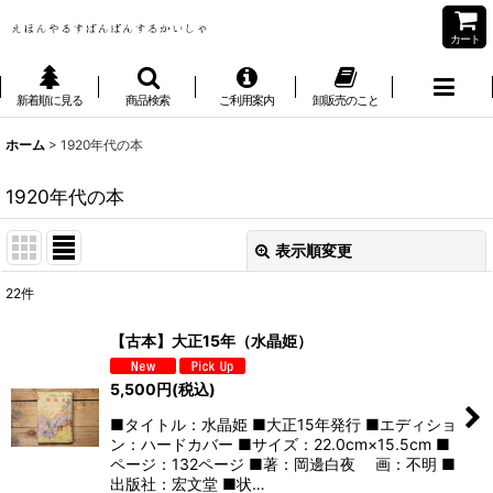
カート
新着順に見る
商品検索
ご利用案内
卸販売のこと
ホーム
>
1920年代の本
1920年代の本
表示順変更
閉じる
22
件
表示数
:
【古本】大正15年（水晶姫）
並び順
:
5,500
円
(税込)
■タイトル：水晶姫 ■大正15年発行 ■エディショ
絞り込む
ン：ハードカバー ■サイズ：22.0cm×15.5cm ■
ページ：132ページ ■著：岡邊白夜 画：不明 ■
出版社：宏文堂 ■状…