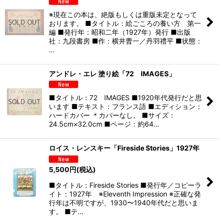
※現在この本は、絶版もしくは重版未定となって
おります。 ■タイトル：絵ごころの養い方 第一
編 ■発行年：昭和二年（1927年）発行 ■出版
社：九段書房 ■作：横井曹一／丹羽禮平 ■状態：
…
アンドレ・エレ 塗り絵「72 IMAGES」
■タイトル：72 IMAGES ■1920年代発行だと思
います ■テキスト：フランス語 ■エディション：
ハードカバー ＊カバーなし。 ■サイズ：
24.5cm×32.0cm ■ページ：約64…
ロイス・レンスキー「Fireside Stories」1927年
5,500
円
(税込)
■タイトル：Fireside Stories ■発行年／コピーラ
イト：1927年 ※Eleventh Impression ※正確な発
行年は不明ですが、1930〜1940年代だと思いま
す。 ■テ…