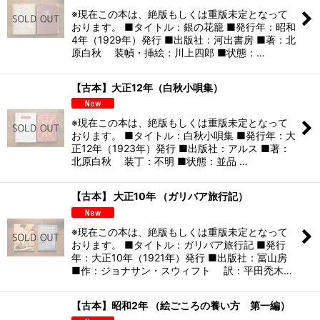
※現在この本は、絶版もしくは重版未定となって
おります。 ■タイトル：銀の花籠 ■発行年：昭和
4年（1929年）発行 ■出版社：河出書房 ■著：北
原白秋 装幀・挿絵：川上四郎 ■状態：…
【古本】大正12年（白秋小唄集）
※現在この本は、絶版もしくは重版未定となって
おります。 ■タイトル：白秋小唄集 ■発行年：大
正12年（1923年）発行 ■出版社：アルス ■著：
北原白秋 装丁：不明 ■状態：並品 …
【古本】 大正10年 （ガリバア旅行記）
※現在この本は、絶版もしくは重版未定となって
おります。 ■タイトル：ガリバア旅行記 ■発行
年：大正10年（1921年）発行 ■出版社：冨山房
■作：ジョナサン・スウィフト 訳：平田禿木…
【古本】昭和2年 （絵ごころの養い方 第一編）