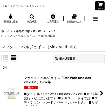
カート
新着順に見る
商品検索
ご利用案内
卸販売のこと
ホーム
>
＜海外の作家＞V・W・X・Y・Z
>
マックス・ベルジュイス（Max Velthuijs）
マックス・ベルジュイス（Max Velthuijs）
表示順変更
閉じる
10
件
表示数
:
マックス・ベルジュイス「Der Wolf und das
Zicklein」1967年
並び順
:
■タイトル：Der Wolf und das Zicklein ■1967年
絞り込む
発行（だと思います） ■テキスト：ドイツ語 ■エ
ディション：ハードカバー ＊カバー付き。 ■サイ