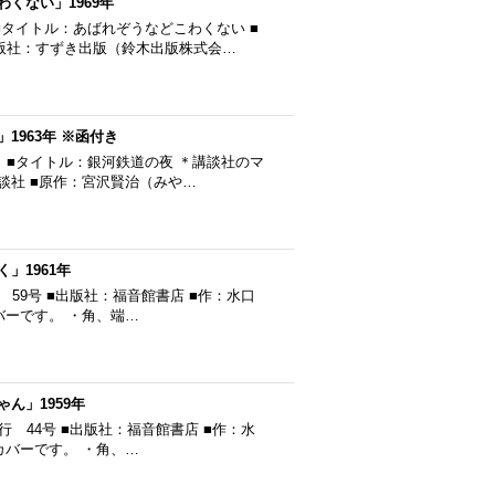
くない」1969年
タイトル：あばれぞうなどこわくない ■
■出版社：すずき出版（鈴木出版株式会…
963年 ※函付き
 ■タイトル：銀河鉄道の夜 ＊講談社のマ
講談社 ■原作：宮沢賢治（みや…
」1961年
 59号 ■出版社：福音館書店 ■作：水口
バーです。 ・角、端…
ん」1959年
行 44号 ■出版社：福音館書店 ■作：水
カバーです。 ・角、…