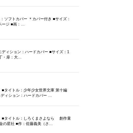
ョン：ソフトカバー ＊カバー付き ■サイズ：
2ページ ■画：…
 ■エディション：ハードカバー ■サイズ：1
 装丁・扉：大…
 ■タイトル：少年少女世界文庫 第十編
■エディション：ハードカバー …
 ■タイトル：しろくまさよなら 創作童
：金の星社 ■作：佐藤義美（さ…