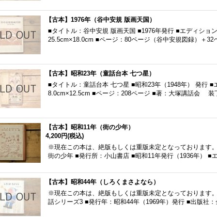
【古本】1976年（谷中安規 版画天国）
■タイトル：谷中安規 版画天国 ■1976年発行 ■エディシ
25.5cm×18.0cm ■ページ：80ページ（谷中安規図録）＋3
【古本】昭和23年（童話台本 七つ星）
■タイトル：童話台本 七つ星 ■昭和23年（1948年） 発行
8.0cm×12.5cm ■ページ：208ページ ■著：大塚講話会
【古本】昭和11年（街の少年）
4,200円
(税込)
※現在この本は、絶版もしくは重版未定となっております。
街の少年 ■発行所：小山書店 ■昭和11年発行（1936年） 
【古本】昭和44年（しろくまさよなら）
※現在この本は、絶版もしくは重版未定となっております。
話シリーズ3 ■発行年：昭和44年（1969年）発行 ■出版社