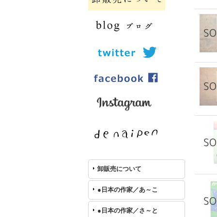
卸販売について
●日本の作家／あ～こ
●日本の作家／さ～と