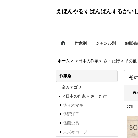
えほんやるすばんばんするかい
作家別
ジャンル別
卸販売
ホーム
>
＜日本の作家＞ さ・た行
>
その他
作家別
そ
全カテゴリ
表
＜日本の作家＞ さ・た行
佐々木マキ
27
件
佐野洋子
佐藤忠良
スズキコージ