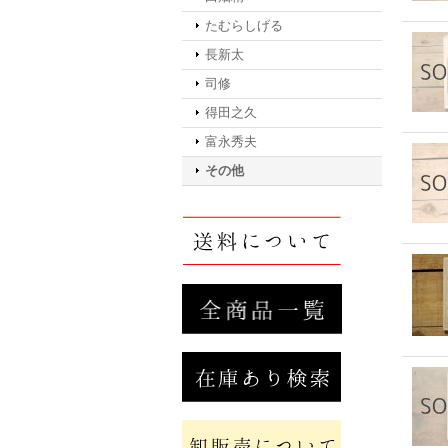
たむらしげる
長新太
司修
得田之久
富永秀夫
その他