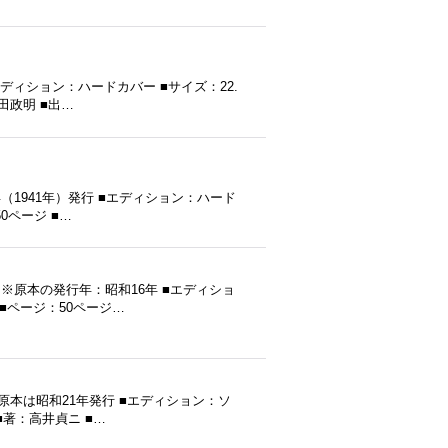
エディション：ハードカバー ■サイズ：22.
寺田政明 ■出…
（1941年）発行 ■エディション：ハード
50ページ ■…
 ※原本の発行年：昭和16年 ■エディショ
m ■ページ：50ページ…
原本は昭和21年発行 ■エディション：ソ
 ■著：高井貞ニ ■…