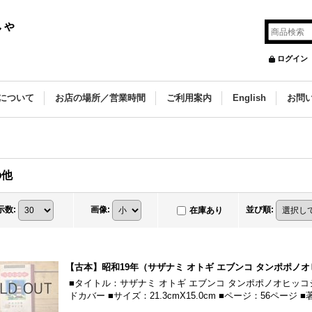
しゃ
ログイン
について
お店の場所／営業時間
ご利用案内
English
お問
の他
示数
:
画像
:
並び順
:
在庫あり
【古本】昭和19年（サザナミ オトギ エブンコ タンポポノ
■タイトル：サザナミ オトギ エブンコ タンポポノオヒッコシ
ドカバー ■サイズ：21.3cmX15.0cm ■ページ：56ページ