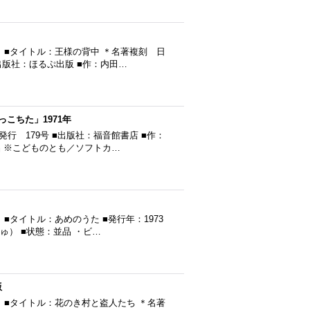
 ■タイトル：王様の背中 ＊名著複刻 日
■出版社：ほるぷ出版 ■作：内田…
こちた」1971年
発行 179号 ■出版社：福音館書店 ■作：
 ※こどものとも／ソフトカ…
タイトル：あめのうた ■発行年：1973
ゅ） ■状態：並品 ・ビ…
版
 ■タイトル：花のき村と盗人たち ＊名著