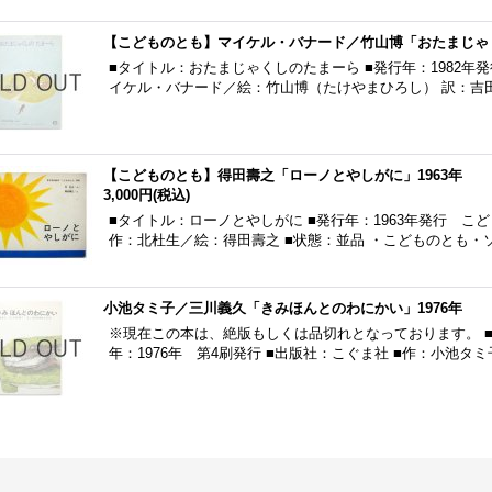
【こどものとも】マイケル・バナード／竹山博「おたまじゃく
■タイトル：おたまじゃくしのたまーら ■発行年：1982年発
イケル・バナード／絵：竹山博（たけやまひろし） 訳：吉田
【こどものとも】得田壽之「ローノとやしがに」1963年
3,000円
(税込)
■タイトル：ローノとやしがに ■発行年：1963年発行 こど
作：北杜生／絵：得田壽之 ■状態：並品 ・こどものとも・
小池タミ子／三川義久「きみほんとのわにかい」1976年
※現在この本は、絶版もしくは品切れとなっております。 ■
年：1976年 第4刷発行 ■出版社：こぐま社 ■作：小池