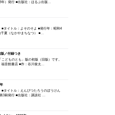
78年）発行 ■出版社：ほるぷ出版…
■タイトル：よそのそよ ■発行年：昭和4
中山千夏（なかやまちなつ） ■…
初版／付録つき
「こどものとも」版の初版（旧版）です。
社：福音館書店 ■作：谷川俊太…
年
 ■タイトル：えんぴつたろうのぼうけん
第3刷発行 ■出版社：講談社 …