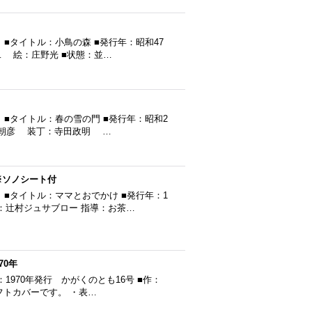
■タイトル：小鳥の森 ■発行年：昭和47
二 絵：庄野光 ■状態：並…
■タイトル：春の雪の門 ■発行年：昭和2
酒井朝彦 装丁：寺田政明 …
※ソノシート付
■タイトル：ママとおでかけ ■発行年：1
作：辻村ジュサブロー 指導：お茶…
70年
1970年発行 かがくのとも16号 ■作：
フトカバーです。 ・表…