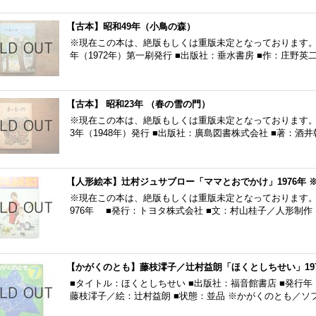
【古本】昭和49年（小鳥の森）
※現在この本は、絶版もしくは重版未定となっております。 
年（1972年）第一刷発行 ■出版社：垂水書房 ■作：庄野英
【古本】 昭和23年 （春の雪の門）
※現在この本は、絶版もしくは重版未定となっております。 
3年（1948年）発行 ■出版社：廣島図書株式会社 ■著：
【人形絵本】辻村ジュサブロー「ママとおでかけ」1976年 
※現在この本は、絶版もしくは重版未定となっております。 
976年 ■発行：トヨタ株式会社 ■文：村山桂子／人形制
【かがくのとも】藤枝澪子／辻村益朗「ほくとしちせい」19
■タイトル：ほくとしちせい ■出版社：福音館書店 ■発行年：
藤枝澪子／絵：辻村益朗 ■状態：並品 ※かがくのとも／ソ