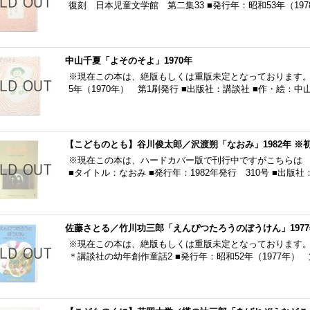
復刻 日本児童文学館 第二集33 ■発行年：昭和53年（19
中山千夏「よそのそよ」1970年
※現在この本は、絶版もしくは重版未定となっております。 
5年（1970年） 第1刷発行 ■出版社：講談社 ■作・絵：
【こどものとも】谷川俊太郎／沢渡朔「なおみ」1982年 ※
※現在この本は、ハードカバー版で刊行中ですがこちらは 
■タイトル：なおみ ■発行年：1982年発行 310号 ■出版
佐藤さとる／竹川功三郎「えんぴつたろうのぼうけん」1977
※現在この本は、絶版もしくは重版未定となっております。
＊講談社の幼年創作童話2 ■発行年：昭和52年（1977年） 