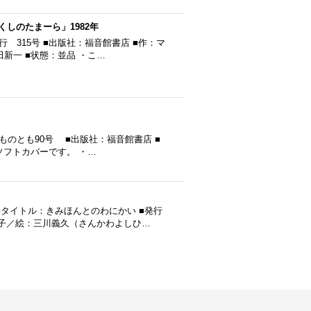
しのたまーら」1982年
行 315号 ■出版社：福音館書店 ■作：マ
新一 ■状態：並品 ・こ…
ものとも90号 ■出版社：福音館書店 ■
ソフトカバーです。 ・…
タイトル：きみほんとのわにかい ■発行
タミ子／絵：三川義久（さんかわよしひ…