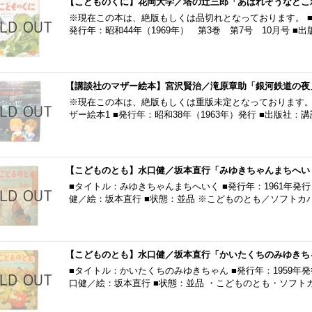
【こどものくに】花岡大学／塔の辻三郎「あばれぞうなどこわ
※現在この本は、絶版もしくは品切れとなっております。 ■
発行年：昭和44年（1969年） 第3巻 第7号 10月号 
【講談社のマザー絵本】宮沢賢治／滝原章助「銀河鉄道の夜」1
※現在この本は、絶版もしくは重版未定となっております。
ザー絵本1 ■発行年：昭和38年（1963年）発行 ■出版社：
【こどものとも】水口健／坂本直行「みゆきちゃんまちへいく
■タイトル：みゆきちゃんまちへいく ■発行年：1961年発行
健／絵：坂本直行 ■状態：並品 ※こどものとも／ソフトカ
【こどものとも】水口健／坂本直行「かいたくちのみゆきちゃ
■タイトル：かいたくちのみゆきちゃん ■発行年：1959年発
口健／絵：坂本直行 ■状態：並品 ・こどものとも・ソフト