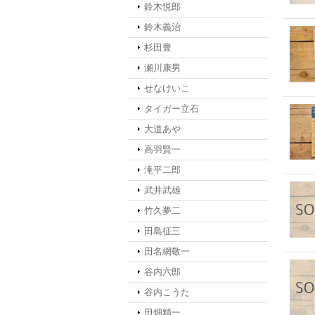
鈴木悦郎
鈴木義治
杉田豊
瀬川康男
せなけいこ
タイガー立石
大道あや
高羽賢一
滝平二郎
武井武雄
竹久夢二
田島征三
田名網敬一
谷内六郎
谷内こうた
田畑精一