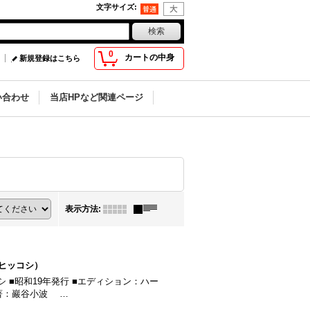
文字サイズ
:
0
カートの中身
新規登録はこちら
い合わせ
当店HPなど関連ページ
表示方法
:
オヒッコシ）
 ■昭和19年発行 ■エディション：ハー
 ■著：巖谷小波 …