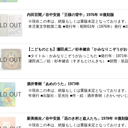
内田百閒／谷中安規「王様の背中」1976年 ※復刻版
※現在この本は、絶版もしくは重版未定となっております。
本児童文学館第二集 ■発行年：昭和51年（1976年）発行 
【こどものとも】瀬田貞二／杉本健吉「かみなりこぞうがおっ
■タイトル：かみなりこぞうがおっこちた ■発行年：1971年
瀬田貞二／絵：杉本健吉（すぎもとけんきち） ■状態：並品
酒井青樹「あめのうた」1973年
※現在この本は、絶版もしくは重版未定となっております。 ■
年発行 ■出版社：至光社 ■作・絵：酒井青樹（さかいせいじ
新美南吉／谷中安規「花のき村と盗人たち」1978年 ※復刻
※現在この本は、絶版もしくは重版未定となっております。