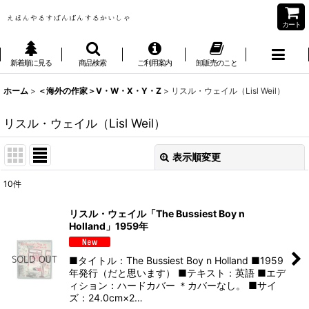
カート
新着順に見る
商品検索
ご利用案内
卸販売のこと
ホーム
>
＜海外の作家＞V・W・X・Y・Z
>
リスル・ウェイル（Lisl Weil）
リスル・ウェイル（Lisl Weil）
表示順変更
閉じる
10
件
表示数
:
リスル・ウェイル「The Bussiest Boy n
Holland」1959年
並び順
:
■タイトル：The Bussiest Boy n Holland ■1959
絞り込む
年発行（だと思います） ■テキスト：英語 ■エデ
ィション：ハードカバー ＊カバーなし。 ■サイ
ズ：24.0cm×2…