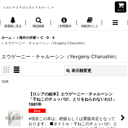
カート
新着順に見る
商品検索
ご利用案内
卸販売のこと
ホーム
>
＜海外の作家＞ C・D・E
>
エウゲーニー・チャルーシン（Yevgeny Charushin）
エウゲーニー・チャルーシン（Yevgeny Charushin）
表示順変更
閉じる
10
件
表示数
:
【ロシアの絵本】エウゲーニー・チャルーシン
「子ねこのチュッパが、とりをねらわないわけ」
並び順
:
1981年
絞り込む
※現在この本は、絶版もしくは重版未定となって
おります。 ■タイトル：子ねこのチュッパが、と