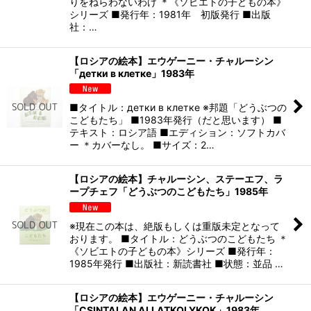
りをねらわないわけ ＊《ソビエトの子どもの本》
シリーズ ■発行年：1981年 初版発行 ■出版
社：…
【ロシアの絵本】エウゲーニー・チャルーシン
「детки в клетке」1983年
■タイトル：детки в клетке ※邦題「どうぶつの
こどもたち」 ■1983年発行（だと思います） ■
テキスト：ロシア語 ■エディション：ソフトカバ
ー ＊カバーなし。 ■サイズ：2…
【ロシアの絵本】チャルーシン、ステーエフ、ラ
ープチェフ「どうぶつのこどもたち」1985年
※現在この本は、絶版もしくは重版未定となって
おります。 ■タイトル：どうぶつのこどもたち ＊
《ソビエトの子どもの本》シリーズ ■発行年：
1985年発行 ■出版社：新読書社 ■状態：並品 …
【ロシアの絵本】エウゲーニー・チャルーシン
「CSINTALAN ALLATKOLYKOK」1983年